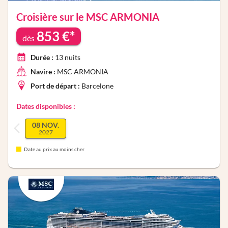
Croisière sur le
MSC ARMONIA
853
€*
dès
Durée :
13
nuits
Navire :
MSC ARMONIA
Port de départ :
Barcelone
Dates disponibles :
08 NOV.
2027
Date au prix au moins cher