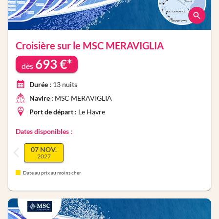
Croisière sur le
MSC MERAVIGLIA
693
€*
dès
Durée :
13
nuits
Navire :
MSC MERAVIGLIA
Port de départ :
Le Havre
Dates disponibles :
07 NOV.
2027
Date au prix au moins cher