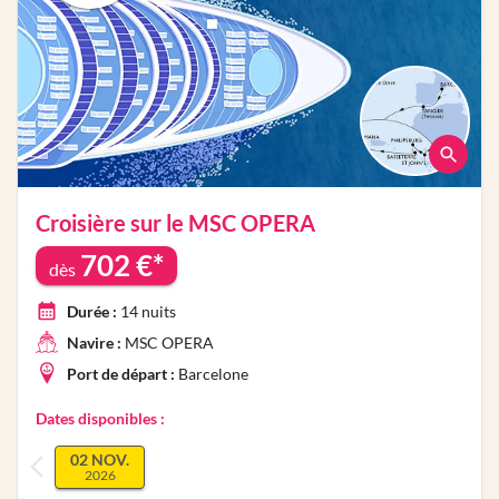
Croisière sur le
MSC OPERA
702
€*
dès
Durée :
14
nuits
Navire :
MSC OPERA
Port de départ :
Barcelone
Dates disponibles :
02 NOV.
2026