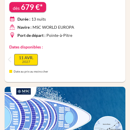
679
€*
dès
Durée :
13
nuits
Navire :
MSC WORLD EUROPA
Port de départ :
Pointe-à-Pitre
Dates disponibles :
11 AVR.
2027
Date au prix au moins cher