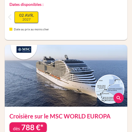
Dates disponibles :
02 AVR.
2027
Date au prix au moins cher
Croisière sur le
MSC WORLD EUROPA
788
€*
dès