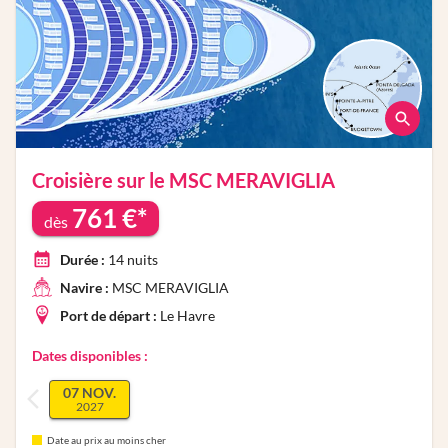
Croisière sur le
MSC MERAVIGLIA
761
€*
dès
Durée :
14
nuits
Navire :
MSC MERAVIGLIA
Port de départ :
Le Havre
Dates disponibles :
07 NOV.
2027
Date au prix au moins cher