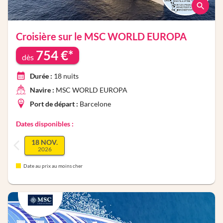
Croisière sur le
MSC WORLD EUROPA
754
€*
dès
Durée :
18
nuits
Navire :
MSC WORLD EUROPA
Port de départ :
Barcelone
Dates disponibles :
18 NOV.
2026
Date au prix au moins cher