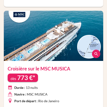
Croisière sur le
MSC MUSICA
773
€*
dès
Durée :
13
nuits
Navire :
MSC MUSICA
Port de départ :
Rio de Janeiro