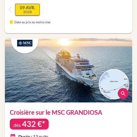
09 AVR.
2028
Date au prix au moins cher
Croisière sur le
MSC GRANDIOSA
432
€*
dès
Durée :
13
nuits