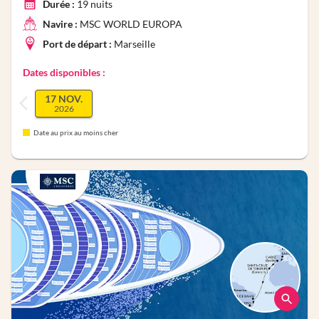
Durée :
19
nuits
Navire :
MSC WORLD EUROPA
Port de départ :
Marseille
Dates disponibles :
17 NOV.
2026
Date au prix au moins cher