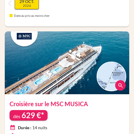
29 OCT.
2026
Date au prix au moins cher
Croisière sur le
MSC MUSICA
629
€*
dès
Durée :
14
nuits