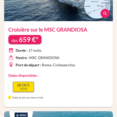
Croisière sur le
MSC GRANDIOSA
659
€*
dès
Durée :
17
nuits
Navire :
MSC GRANDIOSA
Port de départ :
Rome, Civitavecchia
Dates disponibles :
28 OCT.
2026
Date au prix au moins cher