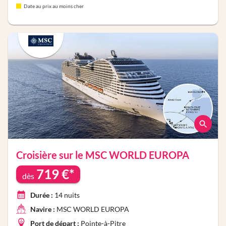
Date au prix au moins cher
Croisière sur le
MSC WORLD EUROPA
719
€*
dès
Durée :
14
nuits
Navire :
MSC WORLD EUROPA
Port de départ :
Pointe-à-Pitre