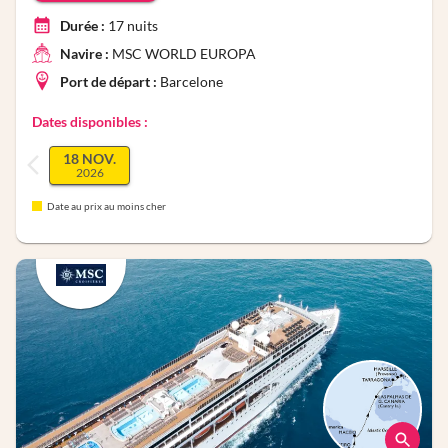
Durée :
17
nuits
Navire :
MSC WORLD EUROPA
Port de départ :
Barcelone
Dates disponibles :
18 NOV.
2026
Date au prix au moins cher