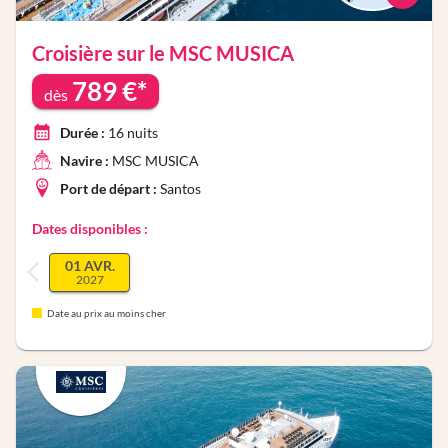
Croisière sur le
MSC MUSICA
789
€*
dès
Durée :
16
nuits
Navire :
MSC MUSICA
Port de départ :
Santos
Dates disponibles :
01 AVR.
2027
Date au prix au moins cher