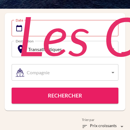
Date
Destination
Transatlantiques
Compagnie
RECHERCHER
Trier par
Prix croissants