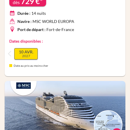
729
€*
dès
Durée :
14
nuits
Navire :
MSC WORLD EUROPA
Port de départ :
Fort-de-France
Dates disponibles :
10 AVR.
2027
Date au prix au moins cher