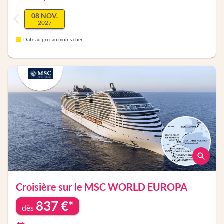
08 NOV.
2027
Date au prix au moins cher
Croisière sur le
MSC WORLD EUROPA
837
€*
dès