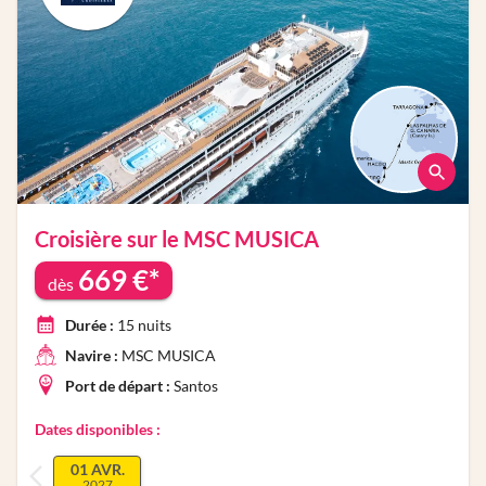
Croisière sur le
MSC MUSICA
669
€*
dès
Durée :
15
nuits
Navire :
MSC MUSICA
Port de départ :
Santos
Dates disponibles :
01 AVR.
2027