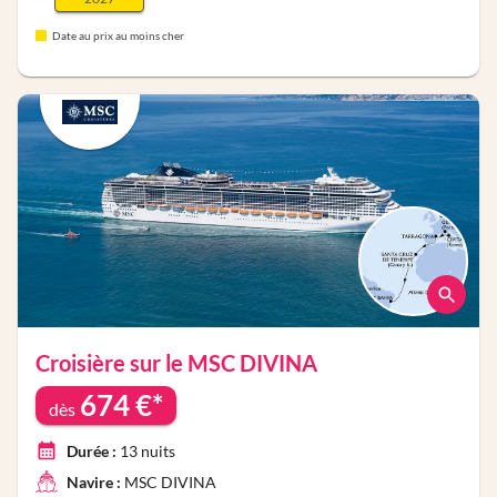
Date au prix au moins cher
Croisière sur le
MSC DIVINA
674
€*
dès
Durée :
13
nuits
Navire :
MSC DIVINA