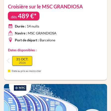
Croisière sur le
MSC GRANDIOSA
489
€*
dès
Durée :
14
nuits
Navire :
MSC GRANDIOSA
Port de départ :
Barcelone
Dates disponibles :
31 OCT.
2026
Date au prix au moins cher