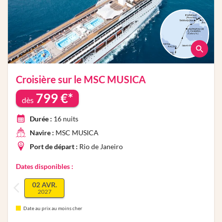
Croisière sur le
MSC MUSICA
799
€*
dès
Durée :
16
nuits
Navire :
MSC MUSICA
Port de départ :
Rio de Janeiro
Dates disponibles :
02 AVR.
2027
Date au prix au moins cher