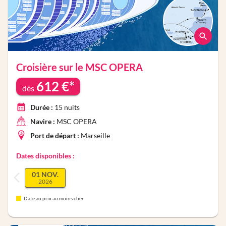
Croisière sur le
MSC OPERA
612
€*
dès
Durée :
15
nuits
Navire :
MSC OPERA
Port de départ :
Marseille
Dates disponibles :
01 NOV.
2026
Date au prix au moins cher