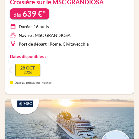
Croisière sur le
MSC GRANDIOSA
639
€*
dès
Durée :
16
nuits
Navire :
MSC GRANDIOSA
Port de départ :
Rome, Civitavecchia
Dates disponibles :
28 OCT.
2026
Date au prix au moins cher