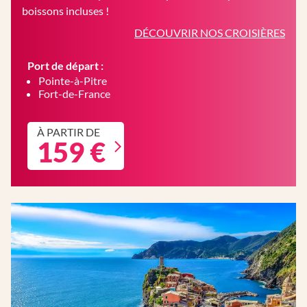
boissons incluses !
DÉCOUVRIR NOS CROISIÈRES
Port de départ :
Pointe-à-Pitre
Fort-de-France
À PARTIR DE
159 €