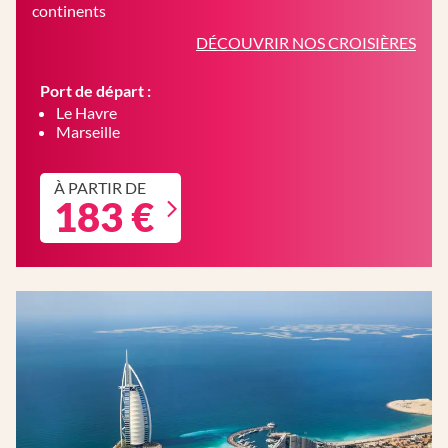
continents
DÉCOUVRIR NOS CROISIÈRES
Port de départ :
Le Havre
Marseille
À PARTIR DE
183 €