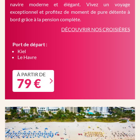
navire moderne et élégant. Vivez un voyage
exceptionnel et profitez de moment de pure détente à
bord grâce à la pension complète.
DÉCOUVRIR NOS CROISIÈRES
Port de départ :
Kiel
Le Havre
À PARTIR DE
79 €