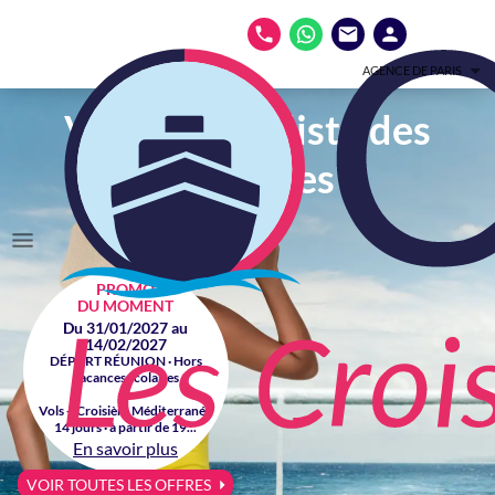
AGENCE DE PARIS
Votre spécialiste des
croisières
PROMO
DU MOMENT
Du 31/01/2027 au
14/02/2027
DÉPART RÉUNION · Hors
vacances scolaires
Vols + Croisière Méditerranée
14 jours · à partir de 19...
En savoir plus
VOIR TOUTES LES OFFRES