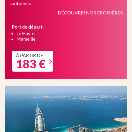
continents
DÉCOUVRIR NOS CROISIÈRES
Port de départ :
Le Havre
Marseille
À PARTIR DE
183 €