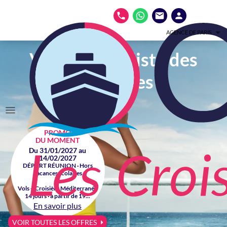
AGENCE DE PARIS
Votre spécialiste des
croisières
PROMO
DU MOMENT
Du 31/01/2027 au
14/02/2027
DÉPART RÉUNION · Hors
vacances scolaires
Vols + Croisière Méditerranée
14 jours · à partir de 19...
En savoir plus
VOIR TOUTES LES OFFRES