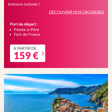
boissons incluses !
DÉCOUVRIR NOS CROISIÈRES
Port de départ :
Pointe-à-Pitre
Fort-de-France
À PARTIR DE
159 €