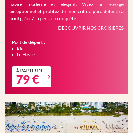
navire moderne et élégant. Vivez un voyage
exceptionnel et profitez de moment de pure détente à
bord grâce à la pension complète.
DÉCOUVRIR NOS CROISIÈRES
Port de départ :
Kiel
Le Havre
À PARTIR DE
79 €