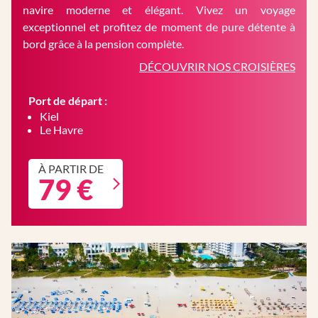
navire moderne et élégant. Vivez un voyage
exceptionnel et profitez de moment de pure détente à
bord grâce à la pension complète.
DÉCOUVRIR NOS CROISIÈRES
Port de départ :
Kiel
Le Havre
À PARTIR DE
79 €