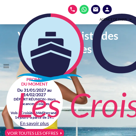
AGENCE DE PARIS
Votre spécialiste des
croisières
PROMO
DU MOMENT
Du 31/01/2027 au
14/02/2027
DÉPART RÉUNION · Hors
vacances scolaires
Vols + Croisière Méditerranée
14 jours · à partir de 19...
En savoir plus
VOIR TOUTES LES OFFRES