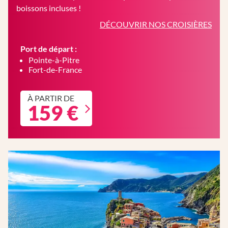
boissons incluses !
DÉCOUVRIR NOS CROISIÈRES
Port de départ :
Pointe-à-Pitre
Fort-de-France
À PARTIR DE
159 €