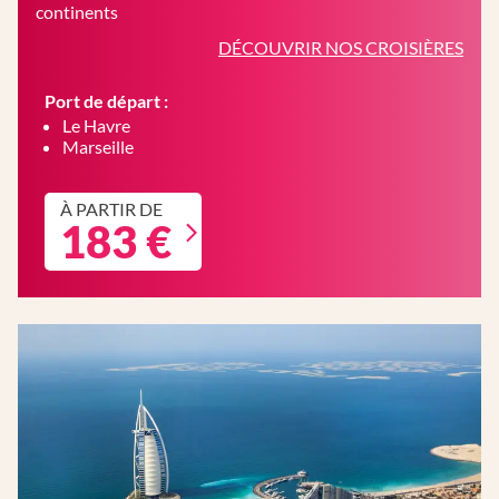
continents
DÉCOUVRIR NOS CROISIÈRES
Port de départ :
Le Havre
Marseille
À PARTIR DE
183 €