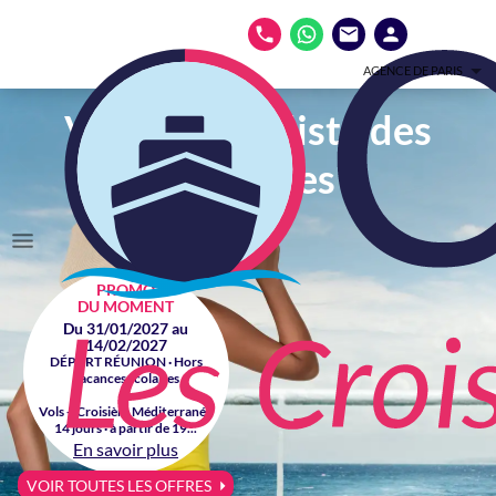
AGENCE DE PARIS
Votre spécialiste des
croisières
PROMO
DU MOMENT
Du 31/01/2027 au
14/02/2027
DÉPART RÉUNION · Hors
vacances scolaires
Vols + Croisière Méditerranée
14 jours · à partir de 19...
En savoir plus
VOIR TOUTES LES OFFRES