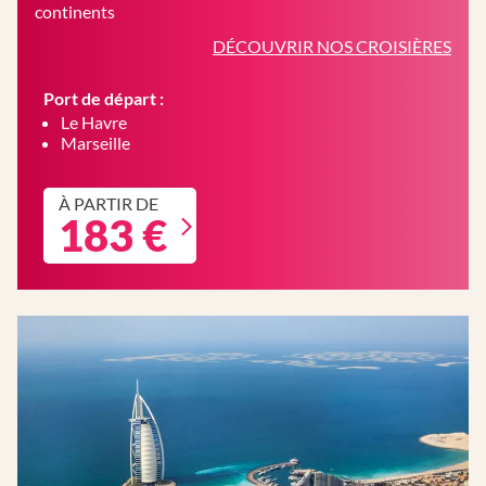
continents
DÉCOUVRIR NOS CROISIÈRES
Port de départ :
Le Havre
Marseille
À PARTIR DE
183 €