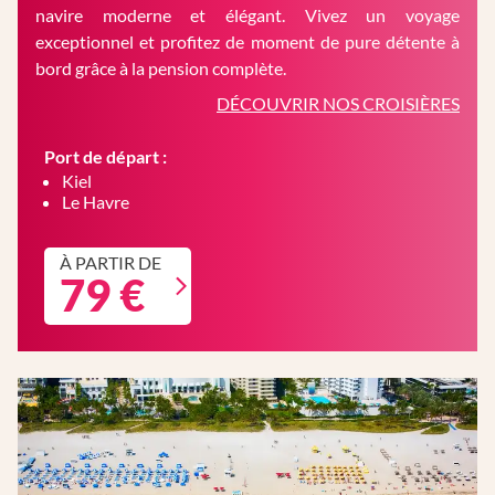
navire moderne et élégant. Vivez un voyage
exceptionnel et profitez de moment de pure détente à
bord grâce à la pension complète.
DÉCOUVRIR NOS CROISIÈRES
Port de départ :
Kiel
Le Havre
À PARTIR DE
79 €