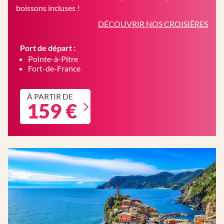
boissons incluses !
DÉCOUVRIR NOS CROISIÈRES
Port de départ :
Pointe-à-Pitre
Fort-de-France
À PARTIR DE
159 €