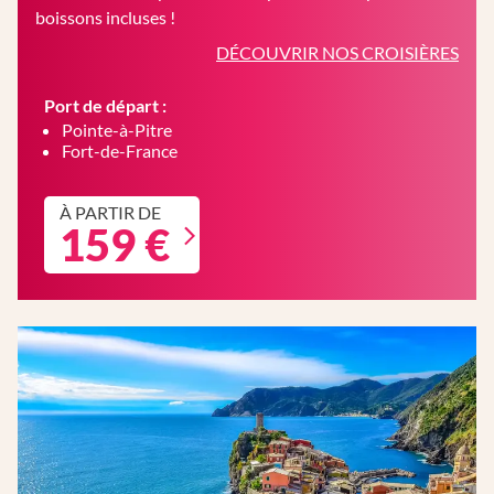
boissons incluses !
DÉCOUVRIR NOS CROISIÈRES
Port de départ :
Pointe-à-Pitre
Fort-de-France
À PARTIR DE
159 €