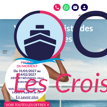
AGENCE DE PARIS
Votre spécialiste des
croisières
PROMO
DU MOMENT
Du 31/01/2027 au
14/02/2027
DÉPART RÉUNION · Hors
vacances scolaires
Vols + Croisière Méditerranée
14 jours · à partir de 19...
En savoir plus
VOIR TOUTES LES OFFRES