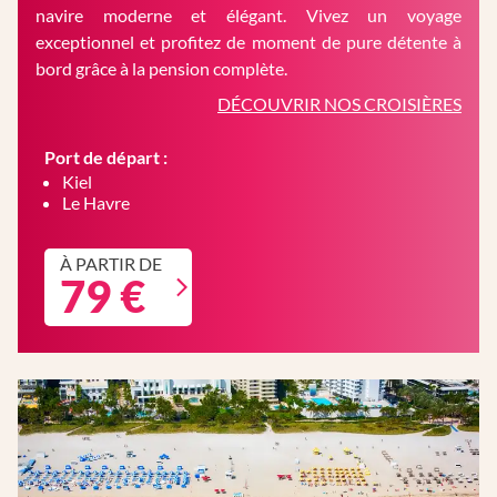
navire moderne et élégant. Vivez un voyage
exceptionnel et profitez de moment de pure détente à
bord grâce à la pension complète.
DÉCOUVRIR NOS CROISIÈRES
Port de départ :
Kiel
Le Havre
À PARTIR DE
79 €