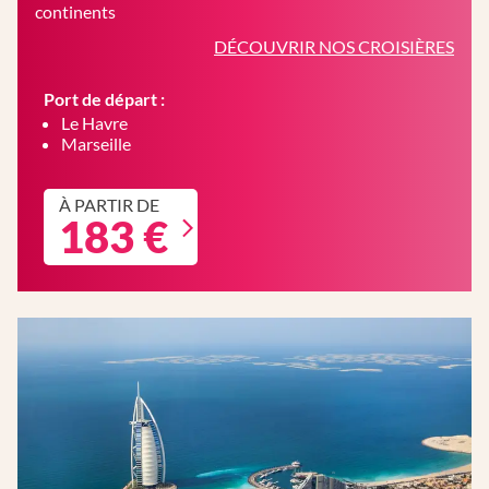
continents
DÉCOUVRIR NOS CROISIÈRES
Port de départ :
Le Havre
Marseille
À PARTIR DE
183 €