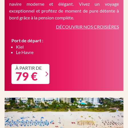
navire moderne et élégant. Vivez un voyage
exceptionnel et profitez de moment de pure détente à
bord grâce à la pension complète.
DÉCOUVRIR NOS CROISIÈRES
Port de départ :
Kiel
Le Havre
À PARTIR DE
79 €