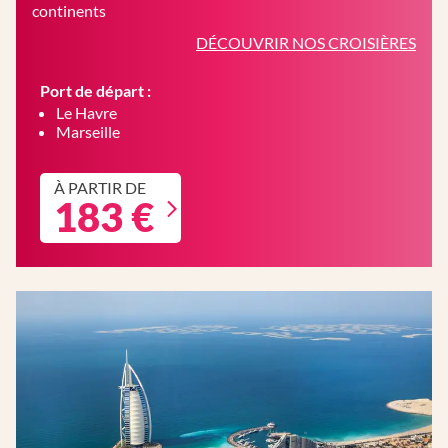
continents
DÉCOUVRIR NOS CROISIÈRES
Port de départ :
Le Havre
Marseille
À PARTIR DE
183 €