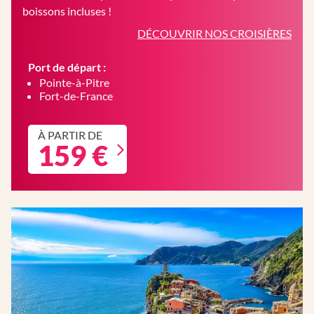
boissons incluses !
DÉCOUVRIR NOS CROISIÈRES
Port de départ :
Pointe-à-Pitre
Fort-de-France
À PARTIR DE
159 €