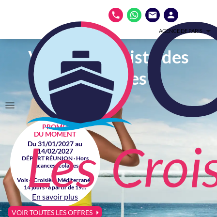
AGENCE DE PARIS
Votre spécialiste des
croisières
PROMO
DU MOMENT
Du 31/01/2027 au
14/02/2027
DÉPART RÉUNION · Hors
vacances scolaires
Vols + Croisière Méditerranée
14 jours · à partir de 19...
En savoir plus
VOIR TOUTES LES OFFRES