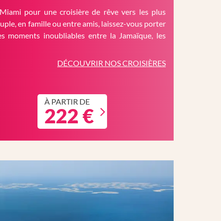
Miami pour une croisière de rêve vers les plus
ouple, en famille ou entre amis, laissez-vous porter
es moments inoubliables entre la Jamaïque, les
DÉCOUVRIR NOS CROISIÈRES
À PARTIR DE
222 €