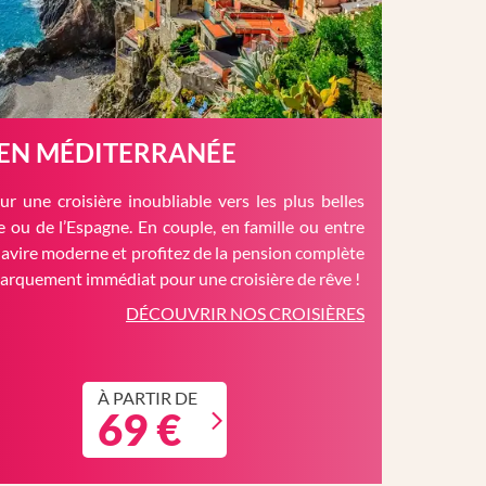
 EN MÉDITERRANÉE
r une croisière inoubliable vers les plus belles
èce ou de l’Espagne. En couple, en famille ou entre
avire moderne et profitez de la pension complète
barquement immédiat pour une croisière de rêve !
DÉCOUVRIR NOS CROISIÈRES
À PARTIR DE
69 €