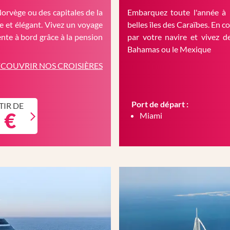
Norvège ou des capitales de la
Embarquez toute l'année à 
 et élégant. Vivez un voyage
belles îles des Caraïbes. En c
nte à bord grâce à la pension
par votre navire et vivez d
Bahamas ou le Mexique
COUVRIR NOS CROISIÈRES
Port de départ :
TIR DE
 €
Miami