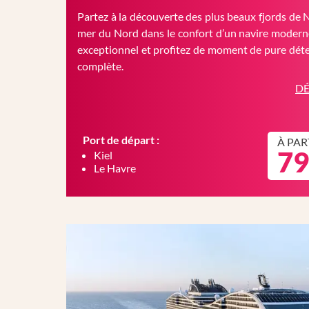
Partez à la découverte des plus beaux fjords de 
mer du Nord dans le confort d’un navire moderne
exceptionnel et profitez de moment de pure déte
complète.
DÉ
Port de départ :
À PAR
79
Kiel
Le Havre