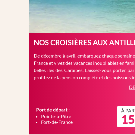
NOS CROISIÈRES AUX ANTILL
De décembre à avril, embarquez chaque semaine 
France et vivez des vacances inoubliables en famil
belles îles des Caraïbes. Laissez-vous porter par
profitez de la pension complète et des boissons in
DÉ
Port de départ :
À PAR
15
Pointe-à-Pitre
Fort-de-France