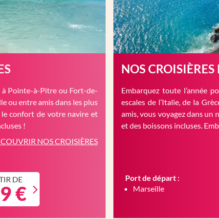
ES
NOS CROISIÈRES
à Pointe-à-Pitre ou Fort-de-
Embarquez toute l’année pou
le ou entre amis dans les plus
escales de l’Italie, de la Gr
 le confort de votre navire et
amis, vous voyagez dans un n
cluses !
et des boissons incluses. Em
COUVRIR NOS CROISIÈRES
Port de départ :
TIR DE
9 €
Marseille