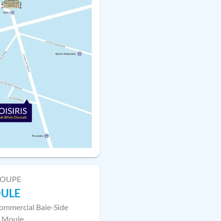
LOUPE
OULE
ommercial Baie-Side
 Moule