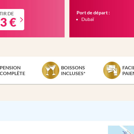
Port de départ :
TIR DE
3 €
Dubaï
PENSION
BOISSONS
FACI
COMPLÈTE
INCLUSES*
PAIE