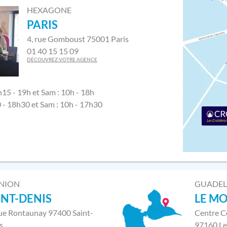
HEXAGONE
PARIS
4, rue Gomboust 75001 Paris
01 40 15 15 09
DÉCOUVREZ VOTRE AGENCE
h15 - 19h et Sam : 10h - 18h
0 - 18h30 et Sam : 10h - 17h30
NION
GUADE
INT-DENIS
LE M
rue Rontaunay 97400 Saint-
Centre C
s
97160 Le