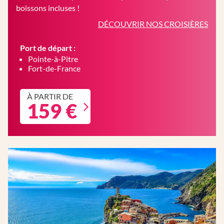
boissons incluses !
DÉCOUVRIR NOS CROISIÈRES
Port de départ :
Pointe-à-Pitre
Fort-de-France
À PARTIR DE
159 €