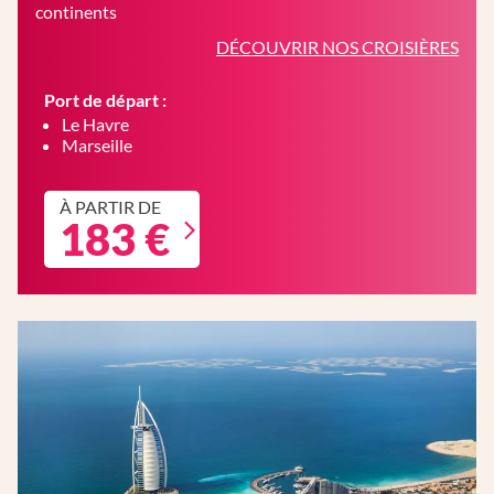
continents
DÉCOUVRIR NOS CROISIÈRES
Port de départ :
Le Havre
Marseille
À PARTIR DE
183 €