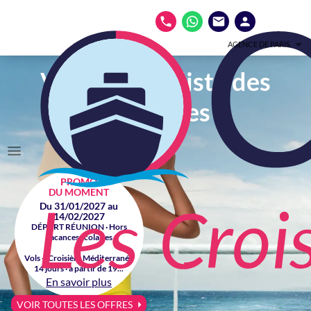
AGENCE DE PARIS
Votre spécialiste des
croisières
PROMO
DU MOMENT
Du 31/01/2027 au
14/02/2027
DÉPART RÉUNION · Hors
vacances scolaires
Vols + Croisière Méditerranée
14 jours · à partir de 19...
En savoir plus
VOIR TOUTES LES OFFRES