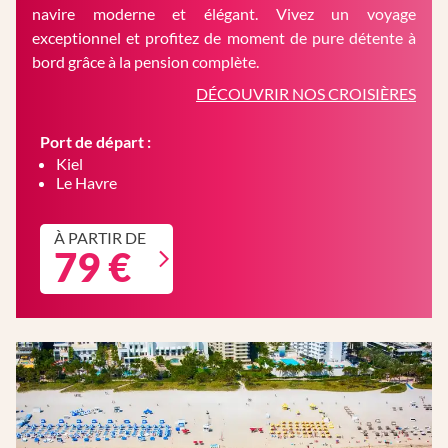
navire moderne et élégant. Vivez un voyage
exceptionnel et profitez de moment de pure détente à
bord grâce à la pension complète.
DÉCOUVRIR NOS CROISIÈRES
Port de départ :
Kiel
Le Havre
À PARTIR DE
79 €