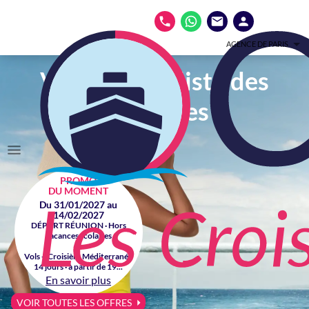
AGENCE DE PARIS
Votre spécialiste des
croisières
PROMO
DU MOMENT
Du 31/01/2027 au
14/02/2027
DÉPART RÉUNION · Hors
vacances scolaires
Vols + Croisière Méditerranée
14 jours · à partir de 19...
En savoir plus
VOIR TOUTES LES OFFRES