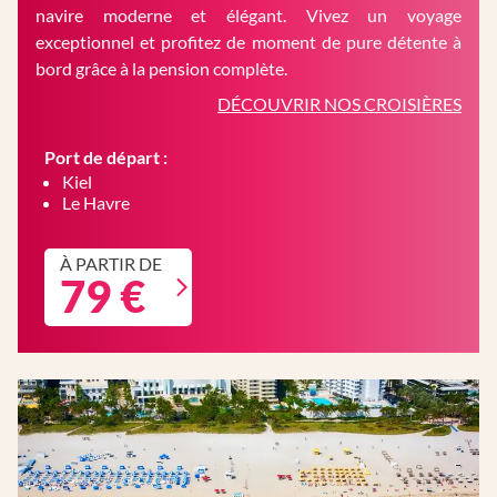
navire moderne et élégant. Vivez un voyage
exceptionnel et profitez de moment de pure détente à
bord grâce à la pension complète.
DÉCOUVRIR NOS CROISIÈRES
Port de départ :
Kiel
Le Havre
À PARTIR DE
79 €