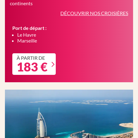
continents
DÉCOUVRIR NOS CROISIÈRES
Port de départ :
Le Havre
Marseille
À PARTIR DE
183 €