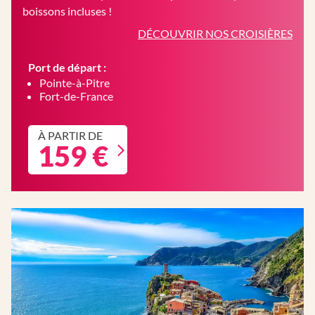
boissons incluses !
DÉCOUVRIR NOS CROISIÈRES
Port de départ :
Pointe-à-Pitre
Fort-de-France
À PARTIR DE
159 €