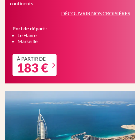
continents
DÉCOUVRIR NOS CROISIÈRES
Port de départ :
Le Havre
Marseille
À PARTIR DE
183 €