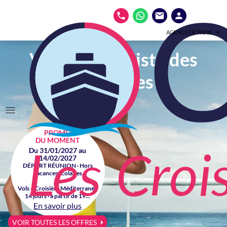
AGENCE DE PARIS
Votre spécialiste des
croisières
PROMO
DU MOMENT
Du 31/01/2027 au
14/02/2027
DÉPART RÉUNION · Hors
vacances scolaires
Vols + Croisière Méditerranée
14 jours · à partir de 19...
En savoir plus
VOIR TOUTES LES OFFRES