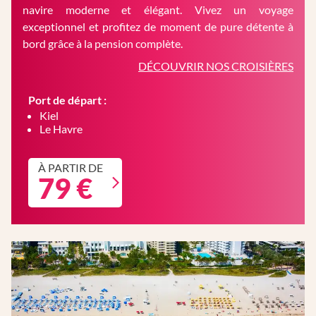
navire moderne et élégant. Vivez un voyage
exceptionnel et profitez de moment de pure détente à
bord grâce à la pension complète.
DÉCOUVRIR NOS CROISIÈRES
Port de départ :
Kiel
Le Havre
À PARTIR DE
79 €