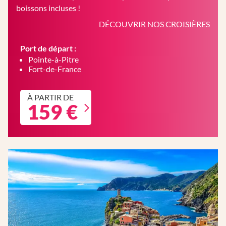
boissons incluses !
DÉCOUVRIR NOS CROISIÈRES
Port de départ :
Pointe-à-Pitre
Fort-de-France
À PARTIR DE
159 €