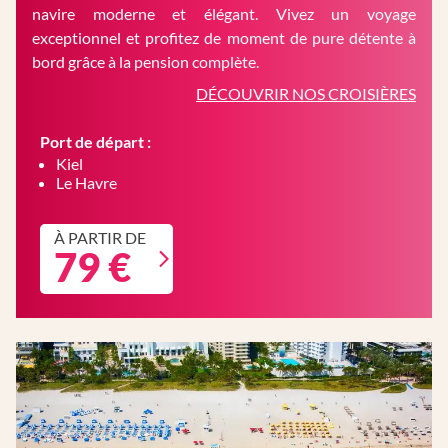
navire moderne et élégant. Vivez un voyage
exceptionnel et profitez de moment de pure détente à
bord grâce à la pension complète.
DÉCOUVRIR NOS CROISIÈRES
Port de départ :
Kiel
Le Havre
À PARTIR DE
79 €