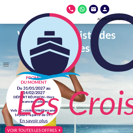
AGENCE DE PARIS
Votre spécialiste des
croisières
PROMO
DU MOMENT
Du 31/01/2027 au
14/02/2027
DÉPART RÉUNION · Hors
vacances scolaires
Vols + Croisière Méditerranée
14 jours · à partir de 19...
En savoir plus
VOIR TOUTES LES OFFRES