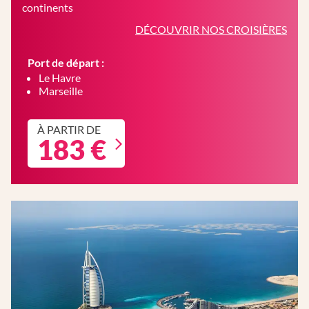
continents
DÉCOUVRIR NOS CROISIÈRES
Port de départ :
Le Havre
Marseille
À PARTIR DE
183 €