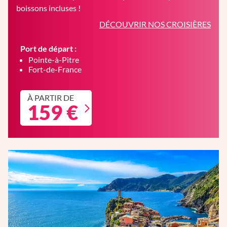
boissons incluses !
DÉCOUVRIR NOS CROISIÈRES
Port de départ :
Pointe-à-Pitre
Fort-de-France
À PARTIR DE
159 €