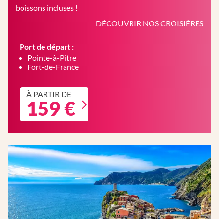
boissons incluses !
DÉCOUVRIR NOS CROISIÈRES
Port de départ :
Pointe-à-Pitre
Fort-de-France
À PARTIR DE
159 €