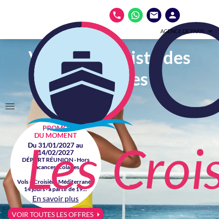
AGENCE DE PARIS
Votre spécialiste des
croisières
PROMO
DU MOMENT
Du 31/01/2027 au
14/02/2027
DÉPART RÉUNION · Hors
vacances scolaires
Vols + Croisière Méditerranée
14 jours · à partir de 19...
En savoir plus
VOIR TOUTES LES OFFRES