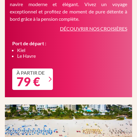
navire moderne et élégant. Vivez un voyage
exceptionnel et profitez de moment de pure détente à
bord grâce à la pension complète.
DÉCOUVRIR NOS CROISIÈRES
Port de départ :
Kiel
Le Havre
À PARTIR DE
79 €