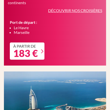
continents
DÉCOUVRIR NOS CROISIÈRES
Port de départ :
Le Havre
Marseille
À PARTIR DE
183 €