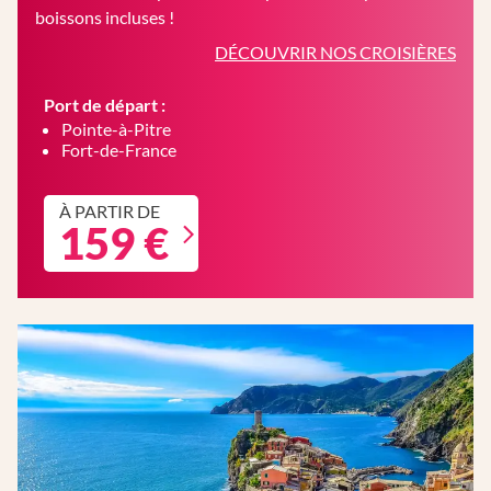
boissons incluses !
DÉCOUVRIR NOS CROISIÈRES
Port de départ :
Pointe-à-Pitre
Fort-de-France
À PARTIR DE
159 €