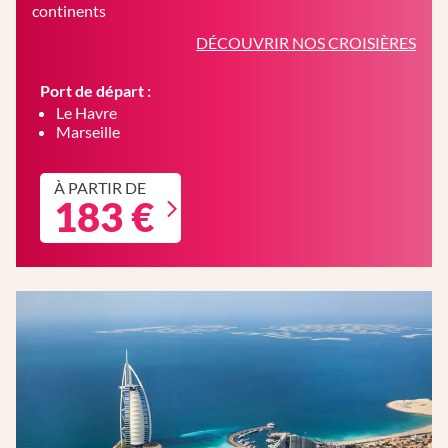
continents
DÉCOUVRIR NOS CROISIÈRES
Port de départ :
Le Havre
Marseille
À PARTIR DE
183 €