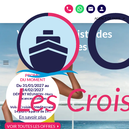
AGENCE DE PARIS
Votre spécialiste des
croisières
PROMO
DU MOMENT
Du 31/01/2027 au
14/02/2027
DÉPART RÉUNION · Hors
vacances scolaires
Vols + Croisière Méditerranée
14 jours · à partir de 19...
En savoir plus
VOIR TOUTES LES OFFRES