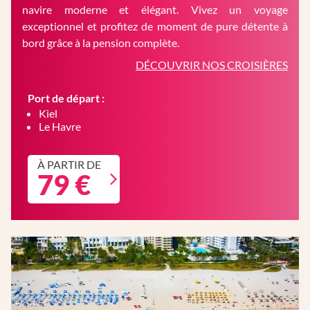
navire moderne et élégant. Vivez un voyage
exceptionnel et profitez de moment de pure détente à
bord grâce à la pension complète.
DÉCOUVRIR NOS CROISIÈRES
Port de départ :
Kiel
Le Havre
À PARTIR DE
79 €