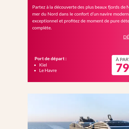
Partez à la découverte des plus beaux fjords de 
mer du Nord dans le confort d’un navire moderne
exceptionnel et profitez de moment de pure déte
complète.
DÉ
Port de départ :
À PAR
79
Kiel
Le Havre