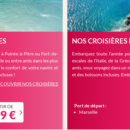
ES
NOS CROISIÈRES
à Pointe-à-Pitre ou Fort-de-
Embarquez toute l’année pou
le ou entre amis dans les plus
escales de l’Italie, de la Gr
 le confort de votre navire et
amis, vous voyagez dans un n
cluses !
et des boissons incluses. Em
COUVRIR NOS CROISIÈRES
Port de départ :
TIR DE
9 €
Marseille