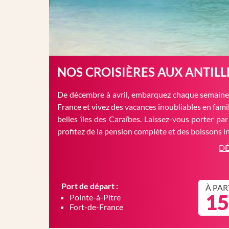
NOS CROISIÈRES AUX ANTILL
De décembre à avril, embarquez chaque semaine 
France et vivez des vacances inoubliables en famil
belles îles des Caraïbes. Laissez-vous porter par
profitez de la pension complète et des boissons in
DÉ
Port de départ :
À PAR
15
Pointe-à-Pitre
Fort-de-France