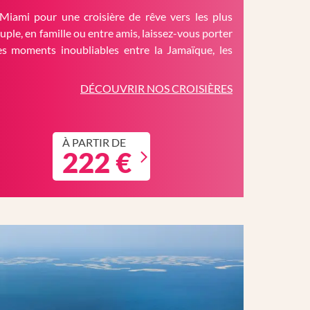
Miami pour une croisière de rêve vers les plus
ouple, en famille ou entre amis, laissez-vous porter
es moments inoubliables entre la Jamaïque, les
DÉCOUVRIR NOS CROISIÈRES
À PARTIR DE
222 €