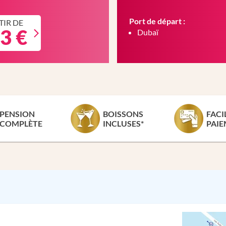
Port de départ :
TIR DE
3 €
Dubaï
PENSION
BOISSONS
FACI
COMPLÈTE
INCLUSES*
PAIE