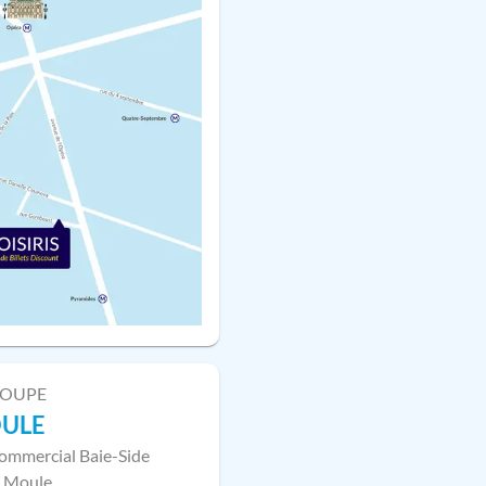
LOUPE
OULE
ommercial Baie-Side
 Moule