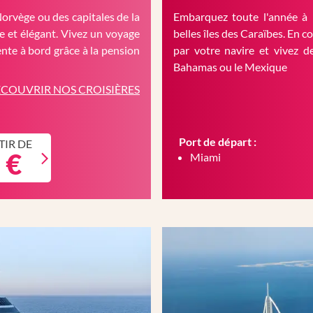
Norvège ou des capitales de la
Embarquez toute l'année à 
 et élégant. Vivez un voyage
belles îles des Caraïbes. En c
nte à bord grâce à la pension
par votre navire et vivez d
Bahamas ou le Mexique
COUVRIR NOS CROISIÈRES
Port de départ :
TIR DE
 €
Miami