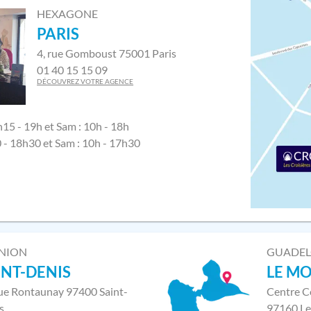
HEXAGONE
PARIS
4, rue Gomboust 75001 Paris
01 40 15 15 09
DÉCOUVREZ VOTRE AGENCE
h15 - 19h et Sam : 10h - 18h
0 - 18h30 et Sam : 10h - 17h30
NION
GUADE
INT-DENIS
LE M
rue Rontaunay 97400 Saint-
Centre C
s
97160 Le