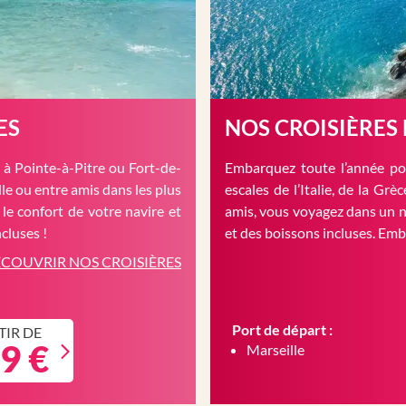
ES
NOS CROISIÈRES
à Pointe-à-Pitre ou Fort-de-
Embarquez toute l’année pou
le ou entre amis dans les plus
escales de l’Italie, de la Gr
 le confort de votre navire et
amis, vous voyagez dans un n
cluses !
et des boissons incluses. Em
COUVRIR NOS CROISIÈRES
Port de départ :
TIR DE
9 €
Marseille