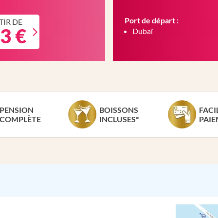
Port de départ :
TIR DE
3 €
Dubaï
PENSION
BOISSONS
FACI
COMPLÈTE
INCLUSES*
PAIE