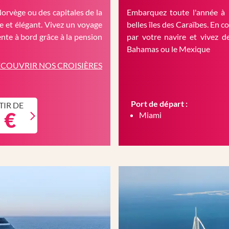
Norvège ou des capitales de la
Embarquez toute l'année à 
 et élégant. Vivez un voyage
belles îles des Caraïbes. En c
nte à bord grâce à la pension
par votre navire et vivez d
Bahamas ou le Mexique
COUVRIR NOS CROISIÈRES
Port de départ :
TIR DE
 €
Miami