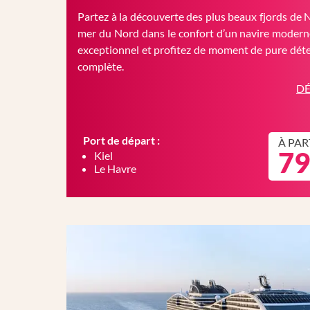
Partez à la découverte des plus beaux fjords de 
mer du Nord dans le confort d’un navire moderne
exceptionnel et profitez de moment de pure déte
complète.
DÉ
Port de départ :
À PAR
79
Kiel
Le Havre