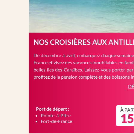
NOS CROISIÈRES AUX ANTILL
De décembre à avril, embarquez chaque semaine 
France et vivez des vacances inoubliables en famil
belles îles des Caraïbes. Laissez-vous porter par
profitez de la pension complète et des boissons in
DÉ
Port de départ :
À PAR
15
Pointe-à-Pitre
Fort-de-France