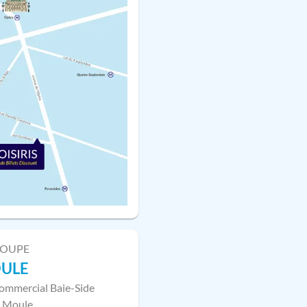
LOUPE
OULE
ommercial Baie-Side
 Moule