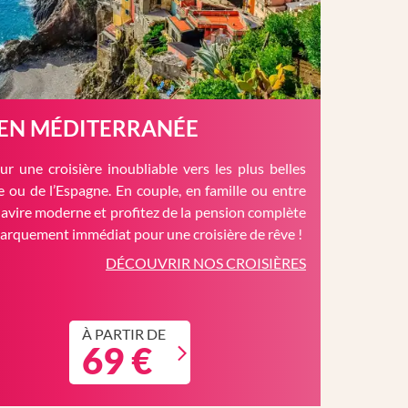
 EN MÉDITERRANÉE
r une croisière inoubliable vers les plus belles
èce ou de l’Espagne. En couple, en famille ou entre
avire moderne et profitez de la pension complète
barquement immédiat pour une croisière de rêve !
DÉCOUVRIR NOS CROISIÈRES
À PARTIR DE
69 €