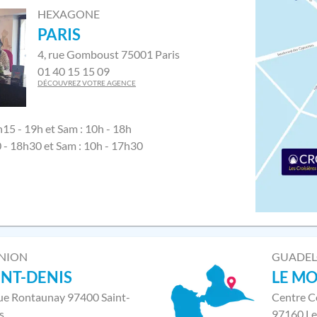
HEXAGONE
PARIS
4, rue Gomboust 75001 Paris
01 40 15 15 09
DÉCOUVREZ VOTRE AGENCE
h15 - 19h et Sam : 10h - 18h
0 - 18h30 et Sam : 10h - 17h30
NION
GUADE
INT-DENIS
LE M
rue Rontaunay 97400 Saint-
Centre C
s
97160 Le