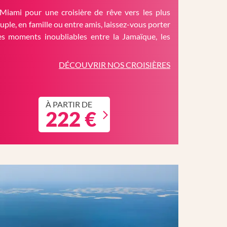
Miami pour une croisière de rêve vers les plus
ouple, en famille ou entre amis, laissez-vous porter
es moments inoubliables entre la Jamaïque, les
DÉCOUVRIR NOS CROISIÈRES
À PARTIR DE
222 €