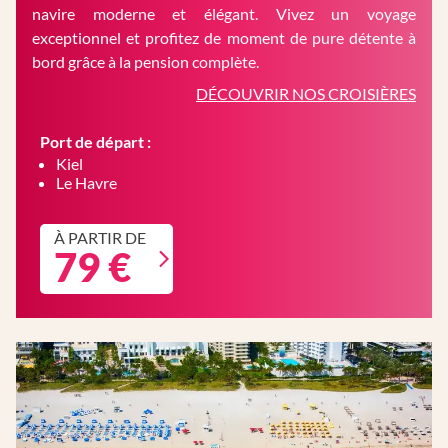
navire moderne et élégant. Vivez un voyage
exceptionnel et profitez de moment de pure détente à
bord grâce à la pension complète.
DÉCOUVRIR NOS CROISIÈRES
Port de départ :
Kiel
Le Havre
À PARTIR DE
79 €