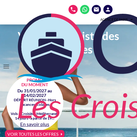
AGENCE DE PARIS
Votre spécialiste des
croisières
PROMO
DU MOMENT
Du 31/01/2027 au
14/02/2027
DÉPART RÉUNION · Hors
vacances scolaires
Vols + Croisière Méditerranée
14 jours · à partir de 19...
En savoir plus
VOIR TOUTES LES OFFRES