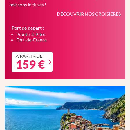
boissons incluses !
DÉCOUVRIR NOS CROISIÈRES
Port de départ :
Pointe-à-Pitre
Fort-de-France
À PARTIR DE
159 €