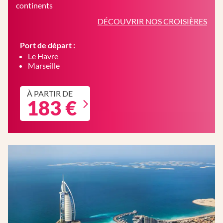
continents
DÉCOUVRIR NOS CROISIÈRES
Port de départ :
Le Havre
Marseille
À PARTIR DE
183 €