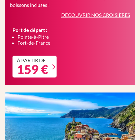
boissons incluses !
DÉCOUVRIR NOS CROISIÈRES
Port de départ :
Pointe-à-Pitre
Fort-de-France
À PARTIR DE
159 €