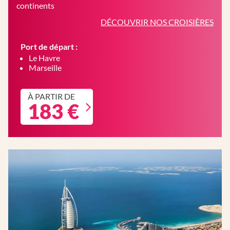
continents
DÉCOUVRIR NOS CROISIÈRES
Port de départ :
Le Havre
Marseille
À PARTIR DE
183 €