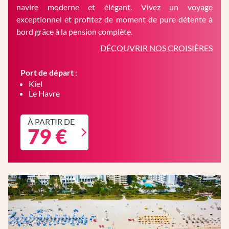
navire moderne et élégant. Vivez un voyage
exceptionnel et profitez de moment de pure détente à
bord grâce à la pension complète.
DÉCOUVRIR NOS CROISIÈRES
Port de départ :
Kiel
Le Havre
À PARTIR DE
79 €