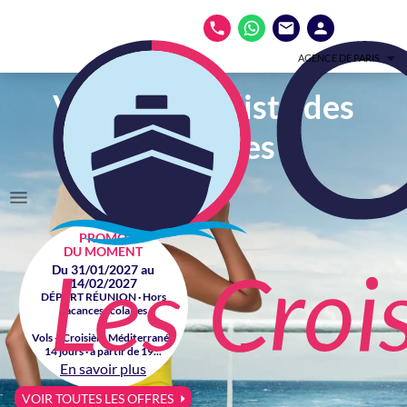
AGENCE DE PARIS
Votre spécialiste des
croisières
PROMO
DU MOMENT
Du 31/01/2027 au
14/02/2027
DÉPART RÉUNION · Hors
vacances scolaires
Vols + Croisière Méditerranée
14 jours · à partir de 19...
En savoir plus
VOIR TOUTES LES OFFRES