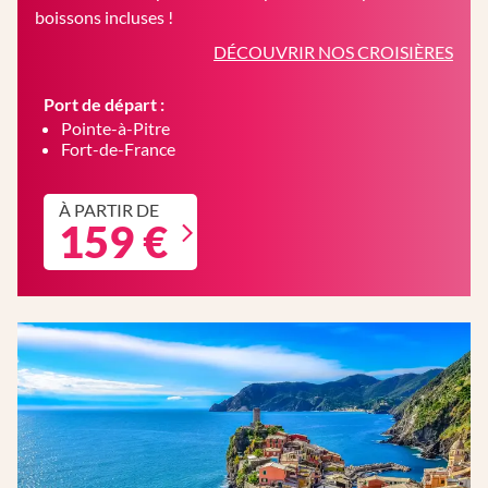
boissons incluses !
DÉCOUVRIR NOS CROISIÈRES
Port de départ :
Pointe-à-Pitre
Fort-de-France
À PARTIR DE
159 €