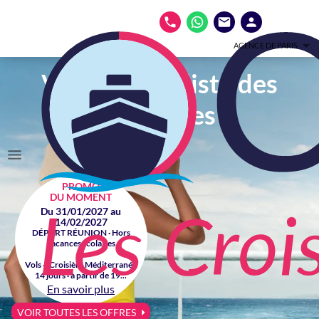
AGENCE DE PARIS
Votre spécialiste des
croisières
PROMO
DU MOMENT
Du 31/01/2027 au
14/02/2027
DÉPART RÉUNION · Hors
vacances scolaires
Vols + Croisière Méditerranée
14 jours · à partir de 19...
En savoir plus
VOIR TOUTES LES OFFRES