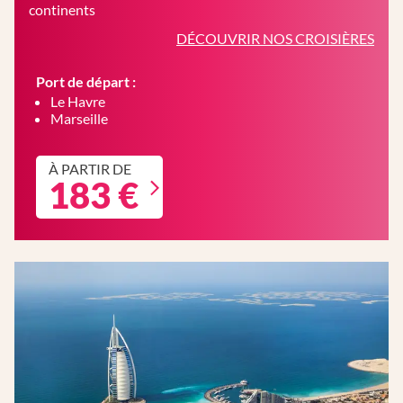
continents
DÉCOUVRIR NOS CROISIÈRES
Port de départ :
Le Havre
Marseille
À PARTIR DE
183 €