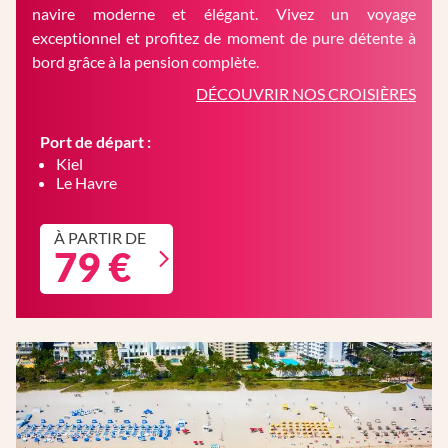
navire moderne et élégant. Vivez un voyage
exceptionnel et profitez de moment de pure détente à
bord grâce à la pension complète.
DÉCOUVRIR NOS CROISIÈRES
Port de départ :
Kiel
Le Havre
À PARTIR DE
79 €