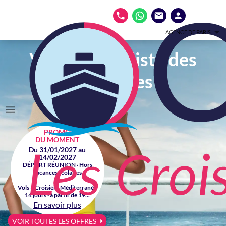
AGENCE DE PARIS
Votre spécialiste des
croisières
PROMO
DU MOMENT
Du 31/01/2027 au
14/02/2027
DÉPART RÉUNION · Hors
vacances scolaires
Vols + Croisière Méditerranée
14 jours · à partir de 19...
En savoir plus
VOIR TOUTES LES OFFRES