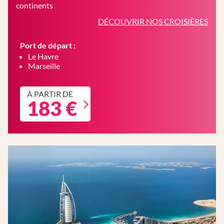
continents
DÉCOUVRIR NOS CROISIÈRES
Port de départ :
Le Havre
Marseille
À PARTIR DE
183 €