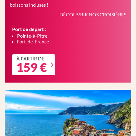
boissons incluses !
DÉCOUVRIR NOS CROISIÈRES
Port de départ :
Pointe-à-Pitre
Fort-de-France
À PARTIR DE
159 €