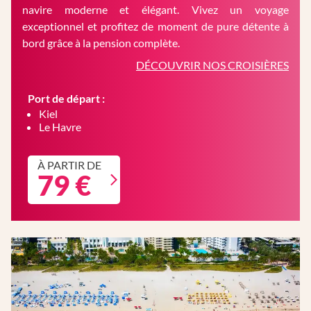
navire moderne et élégant. Vivez un voyage
exceptionnel et profitez de moment de pure détente à
bord grâce à la pension complète.
DÉCOUVRIR NOS CROISIÈRES
Port de départ :
Kiel
Le Havre
À PARTIR DE
79 €