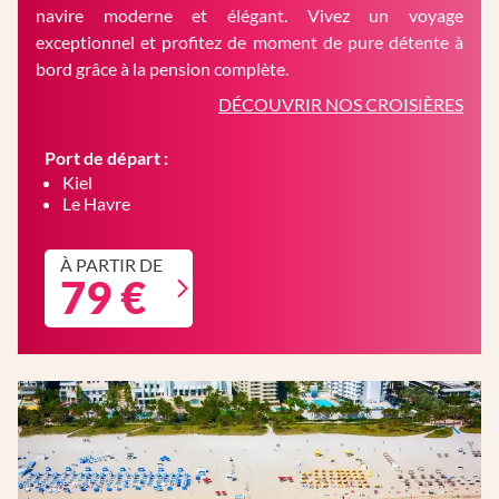
navire moderne et élégant. Vivez un voyage
exceptionnel et profitez de moment de pure détente à
bord grâce à la pension complète.
DÉCOUVRIR NOS CROISIÈRES
Port de départ :
Kiel
Le Havre
À PARTIR DE
79 €