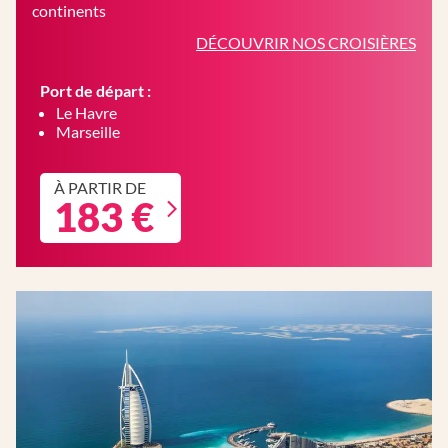
continents
DÉCOUVRIR NOS CROISIÈRES
Port de départ :
Le Havre
Marseille
À PARTIR DE
183 €