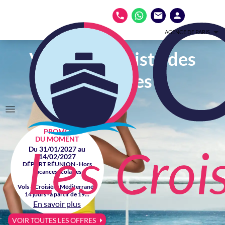
AGENCE DE PARIS
Votre spécialiste des
croisières
PROMO
DU MOMENT
Du 31/01/2027 au
14/02/2027
DÉPART RÉUNION · Hors
vacances scolaires
Vols + Croisière Méditerranée
14 jours · à partir de 19...
En savoir plus
VOIR TOUTES LES OFFRES