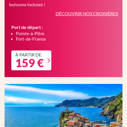
boissons incluses !
DÉCOUVRIR NOS CROISIÈRES
Port de départ :
Pointe-à-Pitre
Fort-de-France
À PARTIR DE
159 €