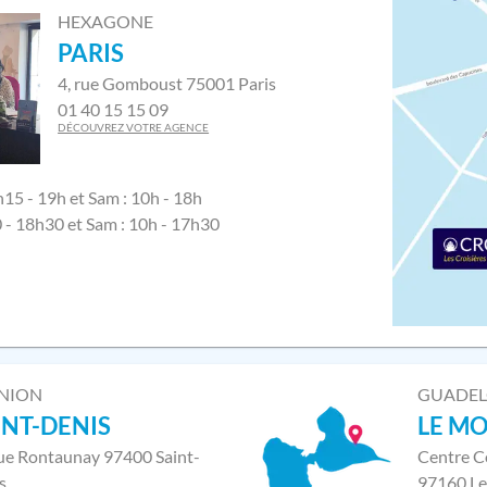
HEXAGONE
PARIS
4, rue Gomboust 75001 Paris
01 40 15 15 09
DÉCOUVREZ VOTRE AGENCE
h15 - 19h et Sam : 10h - 18h
0 - 18h30 et Sam : 10h - 17h30
NION
GUADE
INT-DENIS
LE M
rue Rontaunay 97400 Saint-
Centre C
s
97160 Le