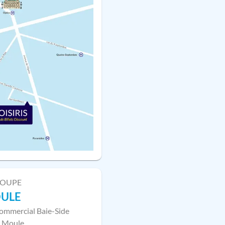
LOUPE
OULE
ommercial Baie-Side
 Moule