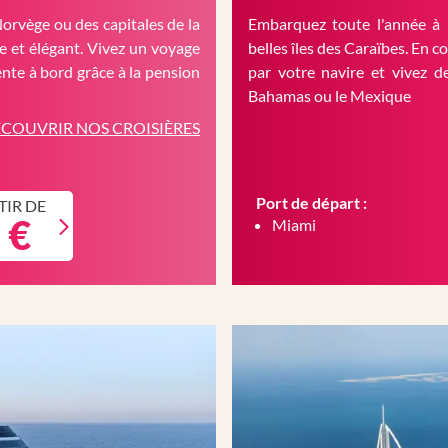
Norvège ou des capitales de la
Embarquez toute l'année à 
 et élégant. Vivez un voyage
belles îles des Caraïbes. En c
nte à bord grâce à la pension
par votre navire et vivez d
Bahamas ou le Mexique
COUVRIR NOS CROISIÈRES
Port de départ :
TIR DE
 €
Miami