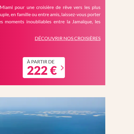
Miami pour une croisière de rêve vers les plus
ouple, en famille ou entre amis, laissez-vous porter
es moments inoubliables entre la Jamaïque, les
DÉCOUVRIR NOS CROISIÈRES
À PARTIR DE
222 €