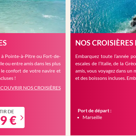
ES
NOS CROISIÈRES
à Pointe-à-Pitre ou Fort-de-
Embarquez toute l’année pou
le ou entre amis dans les plus
escales de l’Italie, de la Gr
 le confort de votre navire et
amis, vous voyagez dans un n
cluses !
et des boissons incluses. Em
COUVRIR NOS CROISIÈRES
Port de départ :
TIR DE
9 €
Marseille