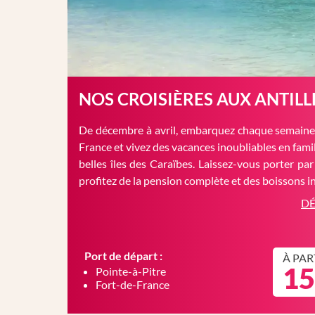
NOS CROISIÈRES AUX ANTILL
De décembre à avril, embarquez chaque semaine 
France et vivez des vacances inoubliables en famil
belles îles des Caraïbes. Laissez-vous porter par
profitez de la pension complète et des boissons in
DÉ
Port de départ :
À PAR
15
Pointe-à-Pitre
Fort-de-France