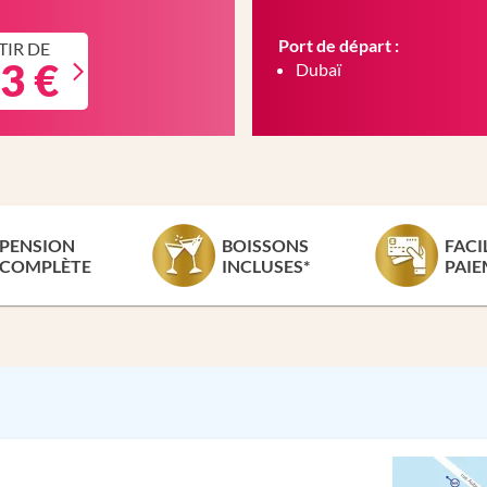
Port de départ :
TIR DE
3 €
Dubaï
PENSION
BOISSONS
FACI
COMPLÈTE
INCLUSES*
PAIE