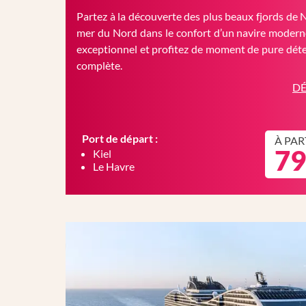
Partez à la découverte des plus beaux fjords de 
mer du Nord dans le confort d’un navire moderne
exceptionnel et profitez de moment de pure déte
complète.
DÉ
Port de départ :
À PAR
79
Kiel
Le Havre