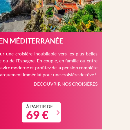
 EN MÉDITERRANÉE
r une croisière inoubliable vers les plus belles
èce ou de l’Espagne. En couple, en famille ou entre
avire moderne et profitez de la pension complète
barquement immédiat pour une croisière de rêve !
DÉCOUVRIR NOS CROISIÈRES
À PARTIR DE
69 €