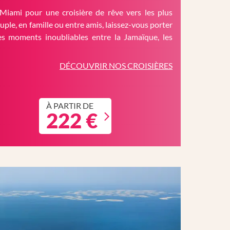
Miami pour une croisière de rêve vers les plus
ouple, en famille ou entre amis, laissez-vous porter
es moments inoubliables entre la Jamaïque, les
DÉCOUVRIR NOS CROISIÈRES
À PARTIR DE
222 €