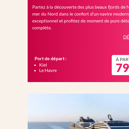
Partez à la découverte des plus beaux fjords de 
mer du Nord dans le confort d’un navire moderne
exceptionnel et profitez de moment de pure déte
complète.
DÉ
Port de départ :
À PAR
79
Kiel
Le Havre