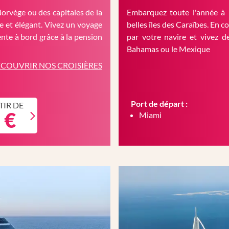
Norvège ou des capitales de la
Embarquez toute l'année à 
 et élégant. Vivez un voyage
belles îles des Caraïbes. En c
nte à bord grâce à la pension
par votre navire et vivez d
Bahamas ou le Mexique
COUVRIR NOS CROISIÈRES
Port de départ :
TIR DE
 €
Miami