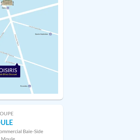
LOUPE
OULE
ommercial Baie-Side
 Moule