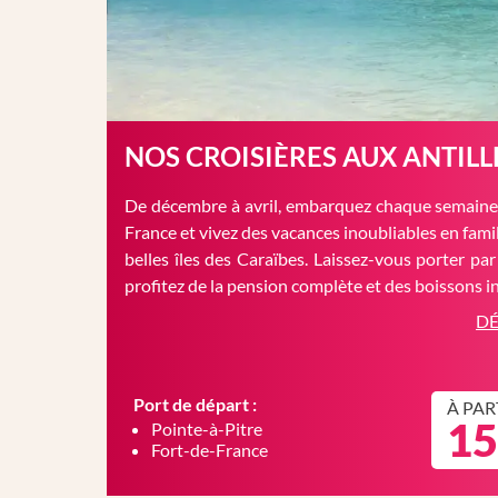
NOS CROISIÈRES AUX ANTILL
De décembre à avril, embarquez chaque semaine 
France et vivez des vacances inoubliables en famil
belles îles des Caraïbes. Laissez-vous porter par
profitez de la pension complète et des boissons in
DÉ
Port de départ :
À PAR
15
Pointe-à-Pitre
Fort-de-France