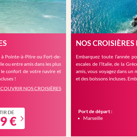
ES
NOS CROISIÈRES
à Pointe-à-Pitre ou Fort-de-
Embarquez toute l’année pou
le ou entre amis dans les plus
escales de l’Italie, de la Gr
 le confort de votre navire et
amis, vous voyagez dans un n
cluses !
et des boissons incluses. Em
COUVRIR NOS CROISIÈRES
Port de départ :
TIR DE
9 €
Marseille