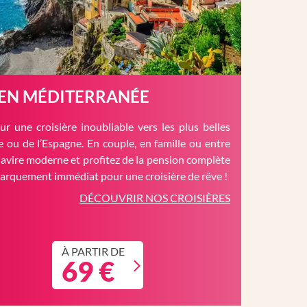
 EN MÉDITERRANÉE
r une croisière inoubliable vers les plus belles
èce ou de l’Espagne. En couple, en famille ou entre
avire moderne et profitez de la pension complète
barquement immédiat pour une croisière de rêve !
DÉCOUVRIR NOS CROISIÈRES
À PARTIR DE
69 €