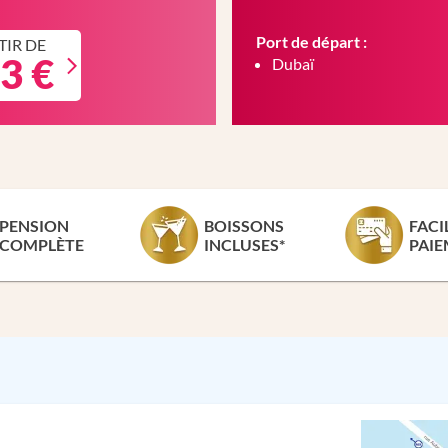
Port de départ :
TIR DE
3 €
Dubaï
PENSION
BOISSONS
FACI
COMPLÈTE
INCLUSES*
PAIE