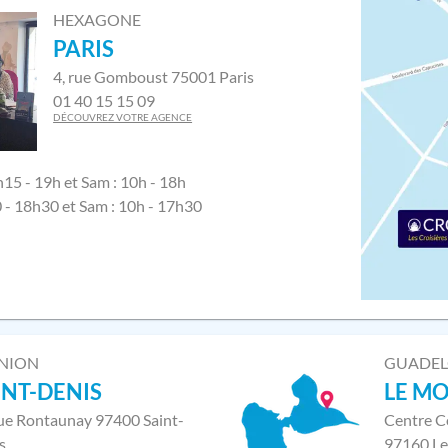
HEXAGONE
PARIS
4, rue Gomboust 75001 Paris
01 40 15 15 09
DÉCOUVREZ VOTRE AGENCE
h15 - 19h et Sam : 10h - 18h
0 - 18h30 et Sam : 10h - 17h30
NION
GUADE
INT-DENIS
LE M
rue Rontaunay 97400 Saint-
Centre C
s
97160 Le