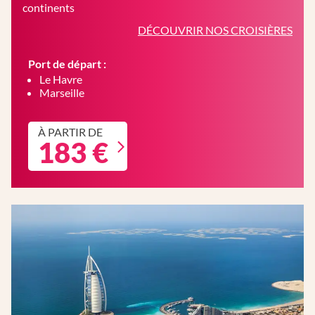
continents
DÉCOUVRIR NOS CROISIÈRES
Port de départ :
Le Havre
Marseille
À PARTIR DE
183 €