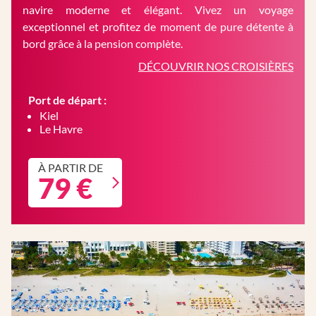
navire moderne et élégant. Vivez un voyage
exceptionnel et profitez de moment de pure détente à
bord grâce à la pension complète.
DÉCOUVRIR NOS CROISIÈRES
Port de départ :
Kiel
Le Havre
À PARTIR DE
79 €