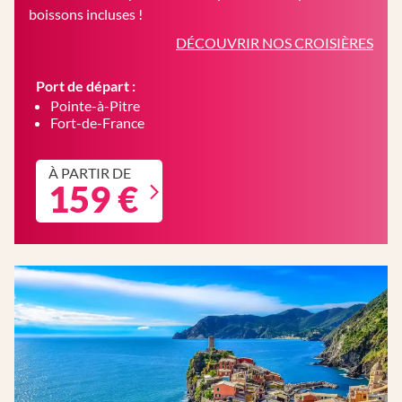
boissons incluses !
DÉCOUVRIR NOS CROISIÈRES
Port de départ :
Pointe-à-Pitre
Fort-de-France
À PARTIR DE
159 €