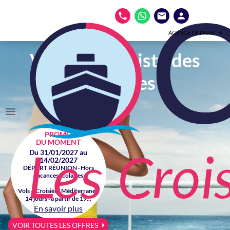
AGENCE DE PARIS
Votre spécialiste des
croisières
PROMO
DU MOMENT
Du 31/01/2027 au
14/02/2027
DÉPART RÉUNION · Hors
vacances scolaires
Vols + Croisière Méditerranée
14 jours · à partir de 19...
En savoir plus
VOIR TOUTES LES OFFRES