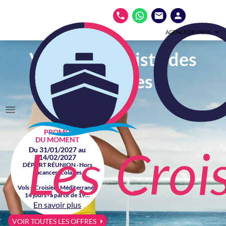
AGENCE DE PARIS
Votre spécialiste des
croisières
PROMO
DU MOMENT
Du 31/01/2027 au
14/02/2027
DÉPART RÉUNION · Hors
vacances scolaires
Vols + Croisière Méditerranée
14 jours · à partir de 19...
En savoir plus
VOIR TOUTES LES OFFRES