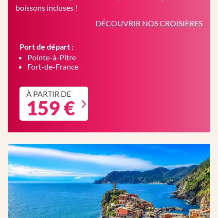
boissons incluses !
DÉCOUVRIR NOS CROISIÈRES
Port de départ :
Pointe-à-Pitre
Fort-de-France
À PARTIR DE
159 €