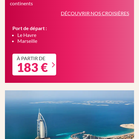
continents
DÉCOUVRIR NOS CROISIÈRES
Port de départ :
Le Havre
Marseille
À PARTIR DE
183 €