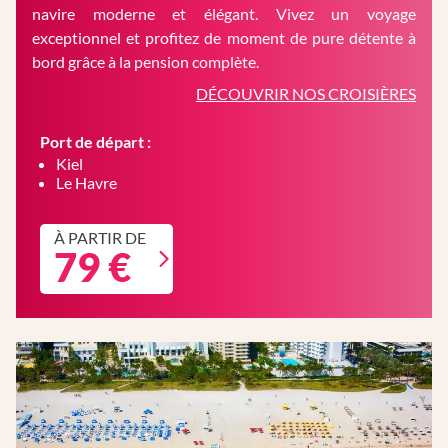
navire moderne et élégant. Vivez un voyage
exceptionnel et profitez de moment de pure détente à
bord grâce à la pension complète.
DÉCOUVRIR NOS CROISIÈRES
Port de départ :
Kiel
Le Havre
À PARTIR DE
79 €