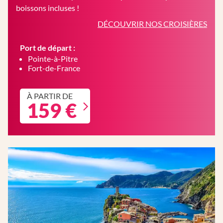
boissons incluses !
DÉCOUVRIR NOS CROISIÈRES
Port de départ :
Pointe-à-Pitre
Fort-de-France
À PARTIR DE
159 €