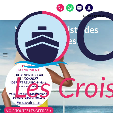
AGENCE DE PARIS
Votre spécialiste des
croisières
PROMO
DU MOMENT
Du 31/01/2027 au
14/02/2027
DÉPART RÉUNION · Hors
vacances scolaires
Vols + Croisière Méditerranée
14 jours · à partir de 19...
En savoir plus
VOIR TOUTES LES OFFRES