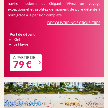
navire moderne et élégant. Vivez un voyage
exceptionnel et profitez de moment de pure détente à
bord grâce à la pension complète.
DÉCOUVRIR NOS CROISIÈRES
Port de départ :
Kiel
Le Havre
À PARTIR DE
79 €