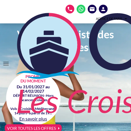
AGENCE DE PARIS
Votre spécialiste des
croisières
PROMO
DU MOMENT
Du 31/01/2027 au
14/02/2027
DÉPART RÉUNION · Hors
vacances scolaires
Vols + Croisière Méditerranée
14 jours · à partir de 19...
En savoir plus
VOIR TOUTES LES OFFRES