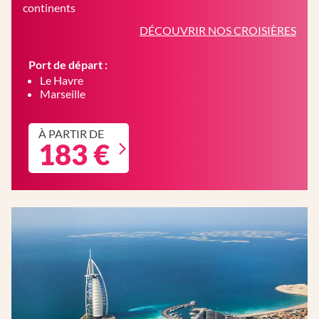
continents
DÉCOUVRIR NOS CROISIÈRES
Port de départ :
Le Havre
Marseille
À PARTIR DE
183 €