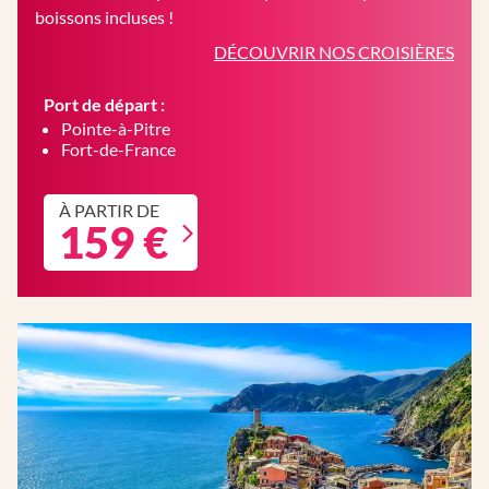
boissons incluses !
DÉCOUVRIR NOS CROISIÈRES
Port de départ :
Pointe-à-Pitre
Fort-de-France
À PARTIR DE
159 €