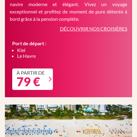
navire moderne et élégant. Vivez un voyage
exceptionnel et profitez de moment de pure détente à
bord grâce à la pension complète.
DÉCOUVRIR NOS CROISIÈRES
Port de départ :
Kiel
Le Havre
À PARTIR DE
79 €