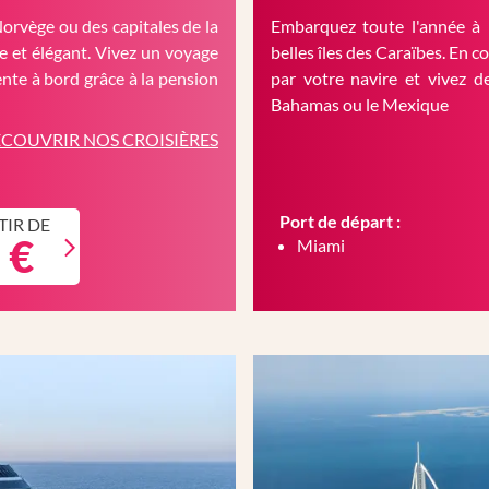
Norvège ou des capitales de la
Embarquez toute l'année à 
 et élégant. Vivez un voyage
belles îles des Caraïbes. En c
nte à bord grâce à la pension
par votre navire et vivez d
Bahamas ou le Mexique
COUVRIR NOS CROISIÈRES
Port de départ :
TIR DE
 €
Miami