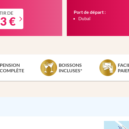
Port de départ :
TIR DE
3 €
Dubaï
PENSION
BOISSONS
FACI
COMPLÈTE
INCLUSES*
PAIE