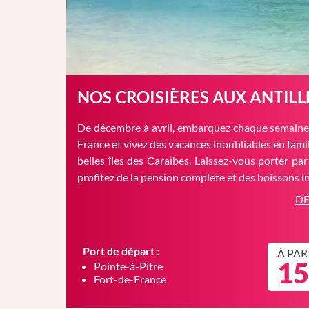
NOS CROISIÈRES AUX ANTILL
De décembre à avril, embarquez chaque semaine 
France et vivez des vacances inoubliables en famil
belles îles des Caraïbes. Laissez-vous porter par
profitez de la pension complète et des boissons in
DÉ
Port de départ :
À PAR
15
Pointe-à-Pitre
Fort-de-France