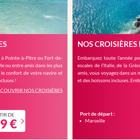
ES
NOS CROISIÈRES
à Pointe-à-Pitre ou Fort-de-
Embarquez toute l’année pou
le ou entre amis dans les plus
escales de l’Italie, de la Gr
 le confort de votre navire et
amis, vous voyagez dans un n
cluses !
et des boissons incluses. Em
COUVRIR NOS CROISIÈRES
Port de départ :
TIR DE
9 €
Marseille