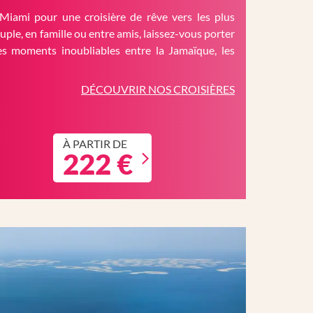
Miami pour une croisière de rêve vers les plus
ouple, en famille ou entre amis, laissez-vous porter
es moments inoubliables entre la Jamaïque, les
DÉCOUVRIR NOS CROISIÈRES
À PARTIR DE
222 €