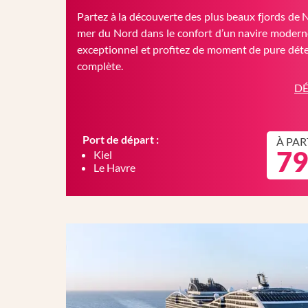
Partez à la découverte des plus beaux fjords de 
mer du Nord dans le confort d’un navire moderne
exceptionnel et profitez de moment de pure déte
complète.
DÉ
Port de départ :
À PAR
79
Kiel
Le Havre