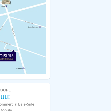
LOUPE
OULE
ommercial Baie-Side
 Moule