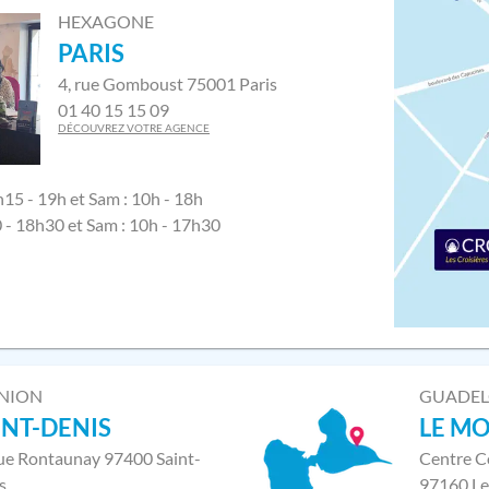
HEXAGONE
PARIS
4, rue Gomboust 75001 Paris
01 40 15 15 09
DÉCOUVREZ VOTRE AGENCE
h15 - 19h et Sam : 10h - 18h
0 - 18h30 et Sam : 10h - 17h30
NION
GUADE
INT-DENIS
LE M
rue Rontaunay 97400 Saint-
Centre C
s
97160 Le