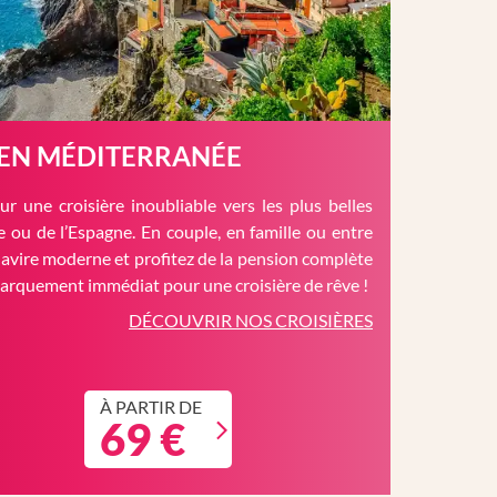
 EN MÉDITERRANÉE
r une croisière inoubliable vers les plus belles
èce ou de l’Espagne. En couple, en famille ou entre
avire moderne et profitez de la pension complète
barquement immédiat pour une croisière de rêve !
DÉCOUVRIR NOS CROISIÈRES
À PARTIR DE
69 €