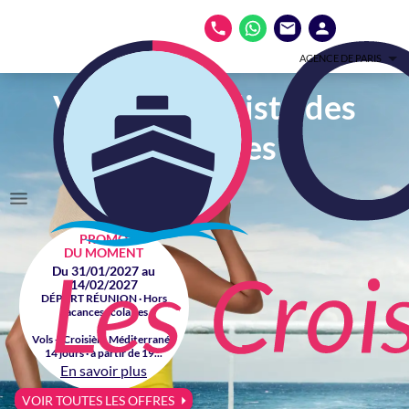
AGENCE DE PARIS
Votre spécialiste des
croisières
PROMO
DU MOMENT
Du 31/01/2027 au
14/02/2027
DÉPART RÉUNION · Hors
vacances scolaires
Vols + Croisière Méditerranée
14 jours · à partir de 19...
En savoir plus
VOIR TOUTES LES OFFRES