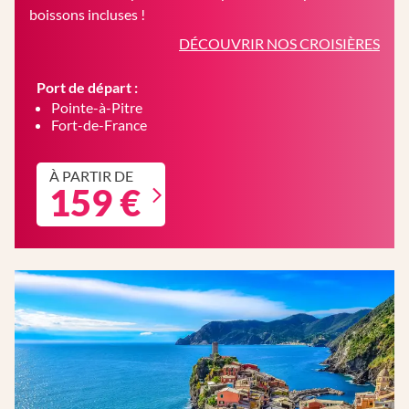
boissons incluses !
DÉCOUVRIR NOS CROISIÈRES
Port de départ :
Pointe-à-Pitre
Fort-de-France
À PARTIR DE
159 €