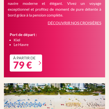
navire moderne et élégant. Vivez un voyage
exceptionnel et profitez de moment de pure détente à
bord grâce à la pension complète.
DÉCOUVRIR NOS CROISIÈRES
Port de départ :
Kiel
Le Havre
À PARTIR DE
79 €