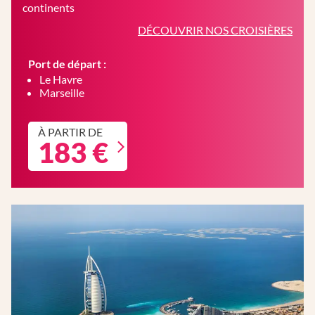
continents
DÉCOUVRIR NOS CROISIÈRES
Port de départ :
Le Havre
Marseille
À PARTIR DE
183 €