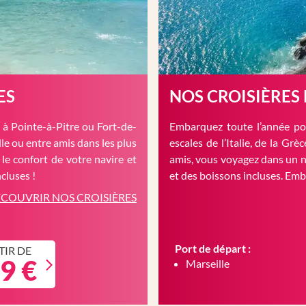
ES
NOS CROISIÈRES
à Pointe-à-Pitre ou Fort-de-
Embarquez toute l’année pou
le ou entre amis dans les plus
escales de l’Italie, de la Gr
 le confort de votre navire et
amis, vous voyagez dans un n
cluses !
et des boissons incluses. Em
COUVRIR NOS CROISIÈRES
Port de départ :
TIR DE
9 €
Marseille