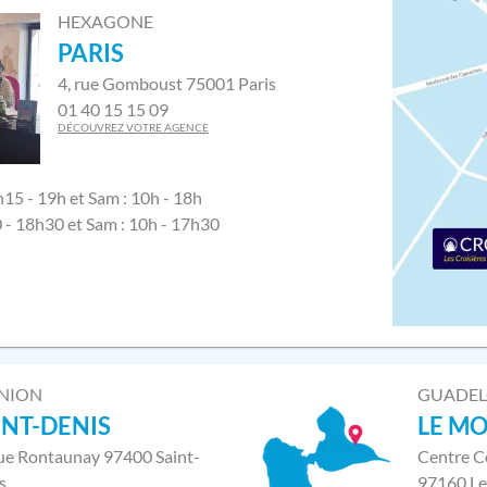
HEXAGONE
PARIS
4, rue Gomboust 75001 Paris
01 40 15 15 09
DÉCOUVREZ VOTRE AGENCE
h15 - 19h et Sam : 10h - 18h
0 - 18h30 et Sam : 10h - 17h30
NION
GUADE
INT-DENIS
LE M
rue Rontaunay 97400 Saint-
Centre C
s
97160 Le