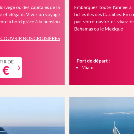
Norvège ou des capitales de la
Embarquez toute l'année à 
 et élégant. Vivez un voyage
belles îles des Caraïbes. En c
nte à bord grâce à la pension
par votre navire et vivez d
Bahamas ou le Mexique
COUVRIR NOS CROISIÈRES
Port de départ :
TIR DE
 €
Miami