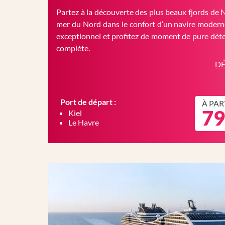
Partez à la découverte des plus beaux fjords de 
mer du Nord dans le confort d’un navire moderne
exceptionnel et profitez de moment de pure déte
complète.
DÉ
Port de départ :
À PAR
79
Kiel
Le Havre