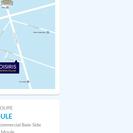
LOUPE
OULE
ommercial Baie-Side
 Moule