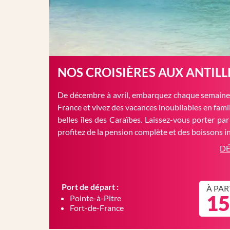
NOS CROISIÈRES AUX ANTILL
De décembre à avril, embarquez chaque semaine 
France et vivez des vacances inoubliables en famil
belles îles des Caraïbes. Laissez-vous porter par
profitez de la pension complète et des boissons in
DÉ
Port de départ :
À PAR
15
Pointe-à-Pitre
Fort-de-France