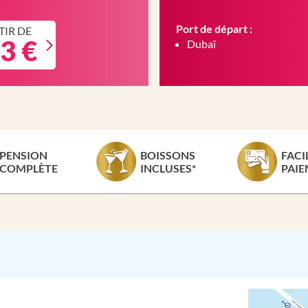
Port de départ :
TIR DE
3 €
Dubaï
PENSION
BOISSONS
FACI
COMPLÈTE
INCLUSES*
PAIE