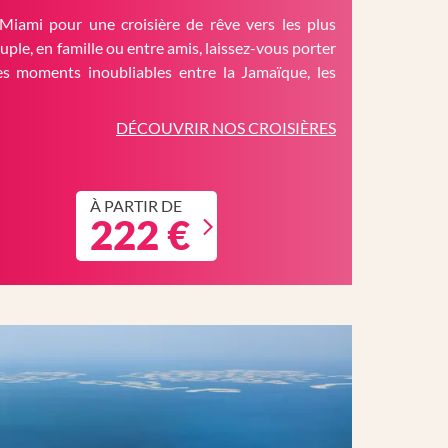
Miami pour une croisière de rêve vers les plus
ouple, en famille ou entre amis, laissez-vous porter
es moments inoubliables entre la Jamaïque, les
DÉCOUVRIR NOS CROISIÈRES
À PARTIR DE
222 €