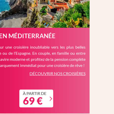
 EN MÉDITERRANÉE
r une croisière inoubliable vers les plus belles
èce ou de l’Espagne. En couple, en famille ou entre
avire moderne et profitez de la pension complète
barquement immédiat pour une croisière de rêve !
DÉCOUVRIR NOS CROISIÈRES
À PARTIR DE
69 €