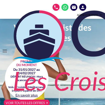
AGENCE DE PARIS
Votre spécialiste des
croisières
PROMO
DU MOMENT
Du 31/01/2027 au
14/02/2027
DÉPART RÉUNION · Hors
vacances scolaires
Vols + Croisière Méditerranée
14 jours · à partir de 19...
En savoir plus
VOIR TOUTES LES OFFRES