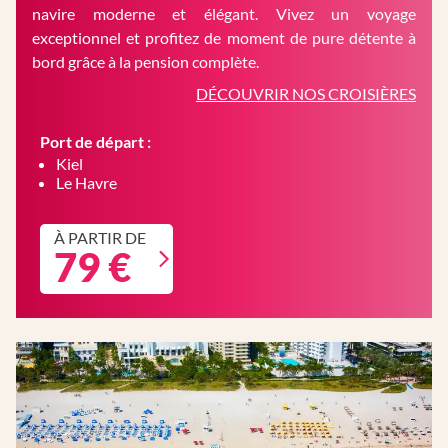
navire moderne et élégant. Vivez un voyage
exceptionnel et profitez de moment de pure détente à
bord grâce à la pension complète.
DÉCOUVRIR NOS CROISIÈRES
Port de départ :
Kiel
Le Havre
À PARTIR DE
79 €