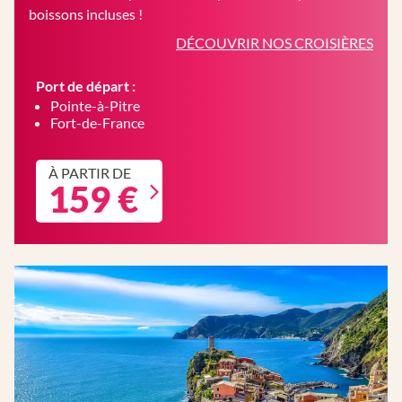
boissons incluses !
DÉCOUVRIR NOS CROISIÈRES
Port de départ :
Pointe-à-Pitre
Fort-de-France
À PARTIR DE
159 €