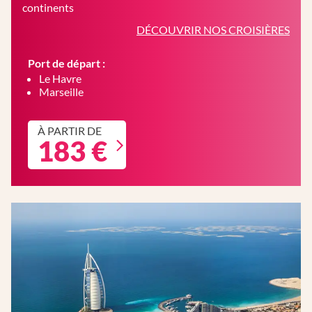
continents
DÉCOUVRIR NOS CROISIÈRES
Port de départ :
Le Havre
Marseille
À PARTIR DE
183 €