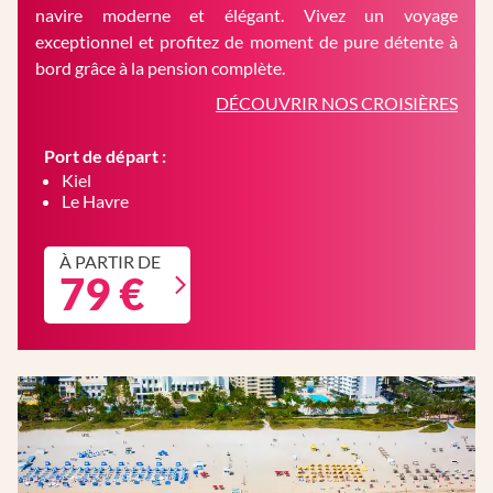
navire moderne et élégant. Vivez un voyage
exceptionnel et profitez de moment de pure détente à
bord grâce à la pension complète.
DÉCOUVRIR NOS CROISIÈRES
Port de départ :
Kiel
Le Havre
À PARTIR DE
79 €