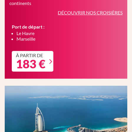
continents
DÉCOUVRIR NOS CROISIÈRES
Port de départ :
Le Havre
Marseille
À PARTIR DE
183 €