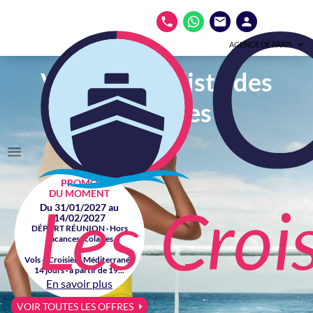
AGENCE DE PARIS
Votre spécialiste des
croisières
PROMO
DU MOMENT
Du 31/01/2027 au
14/02/2027
DÉPART RÉUNION · Hors
vacances scolaires
Vols + Croisière Méditerranée
14 jours · à partir de 19...
En savoir plus
VOIR TOUTES LES OFFRES