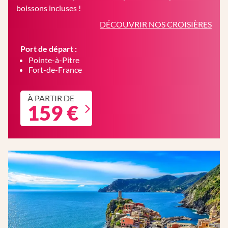
boissons incluses !
DÉCOUVRIR NOS CROISIÈRES
Port de départ :
Pointe-à-Pitre
Fort-de-France
À PARTIR DE
159 €