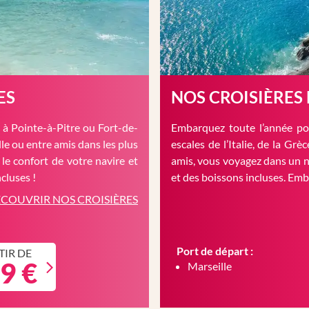
ES
NOS CROISIÈRES
à Pointe-à-Pitre ou Fort-de-
Embarquez toute l’année pou
le ou entre amis dans les plus
escales de l’Italie, de la Gr
 le confort de votre navire et
amis, vous voyagez dans un n
cluses !
et des boissons incluses. Em
COUVRIR NOS CROISIÈRES
Port de départ :
TIR DE
9 €
Marseille