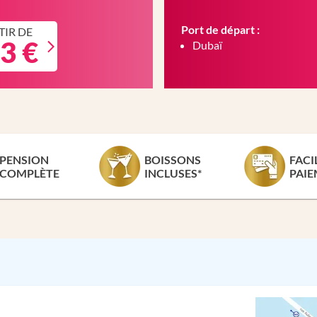
Port de départ :
TIR DE
3 €
Dubaï
PENSION
BOISSONS
FACI
COMPLÈTE
INCLUSES*
PAIE