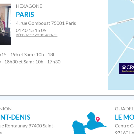
HEXAGONE
PARIS
4, rue Gomboust 75001 Paris
01 40 15 15 09
DÉCOUVREZ VOTRE AGENCE
h15 - 19h et Sam : 10h - 18h
0 - 18h30 et Sam : 10h - 17h30
NION
GUADE
INT-DENIS
LE M
rue Rontaunay 97400 Saint-
Centre C
s
97160 Le