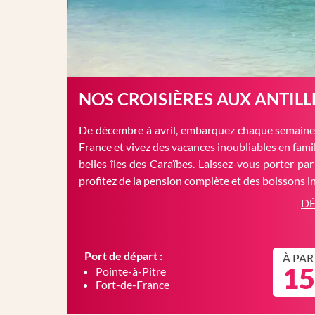
NOS CROISIÈRES AUX ANTILL
De décembre à avril, embarquez chaque semaine 
France et vivez des vacances inoubliables en famil
belles îles des Caraïbes. Laissez-vous porter par
profitez de la pension complète et des boissons in
DÉ
Port de départ :
À PAR
15
Pointe-à-Pitre
Fort-de-France