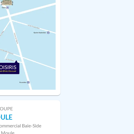
LOUPE
OULE
ommercial Baie-Side
 Moule