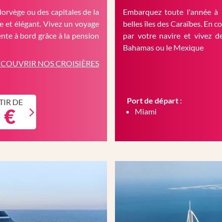
Norvège ou des capitales de la
Embarquez toute l'année à 
 et élégant. Vivez un voyage
belles îles des Caraïbes. En c
nte à bord grâce à la pension
par votre navire et vivez d
Bahamas ou le Mexique
COUVRIR NOS CROISIÈRES
Port de départ :
TIR DE
 €
Miami