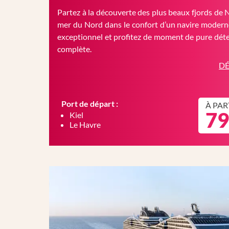
Partez à la découverte des plus beaux fjords de 
mer du Nord dans le confort d’un navire moderne
exceptionnel et profitez de moment de pure déte
complète.
DÉ
Port de départ :
À PAR
79
Kiel
Le Havre