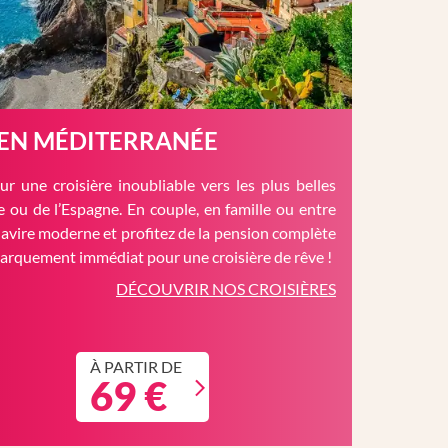
 EN MÉDITERRANÉE
r une croisière inoubliable vers les plus belles
èce ou de l’Espagne. En couple, en famille ou entre
avire moderne et profitez de la pension complète
barquement immédiat pour une croisière de rêve !
DÉCOUVRIR NOS CROISIÈRES
À PARTIR DE
69 €