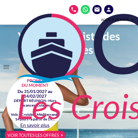
AGENCE DE PARIS
Votre spécialiste des
croisières
PROMO
DU MOMENT
Du 31/01/2027 au
14/02/2027
DÉPART RÉUNION · Hors
vacances scolaires
Vols + Croisière Méditerranée
14 jours · à partir de 19...
En savoir plus
VOIR TOUTES LES OFFRES