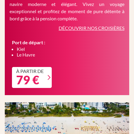
navire moderne et élégant. Vivez un voyage
exceptionnel et profitez de moment de pure détente à
bord grâce à la pension complète.
DÉCOUVRIR NOS CROISIÈRES
Port de départ :
Kiel
Le Havre
À PARTIR DE
79 €