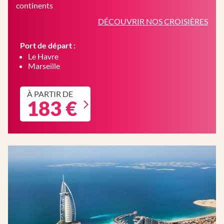
continents
DÉCOUVRIR NOS CROISIÈRES
Port de départ :
Le Havre
Marseille
À PARTIR DE
183 €