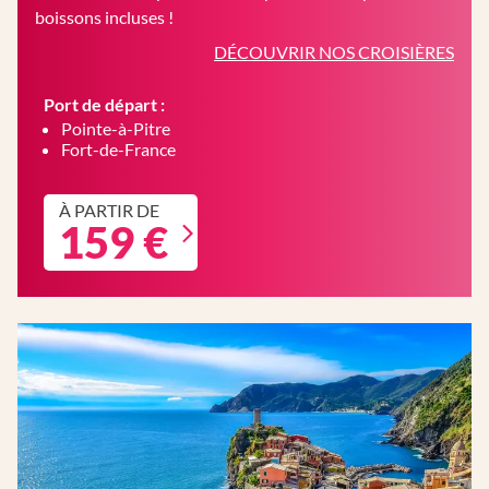
boissons incluses !
DÉCOUVRIR NOS CROISIÈRES
Port de départ :
Pointe-à-Pitre
Fort-de-France
À PARTIR DE
159 €