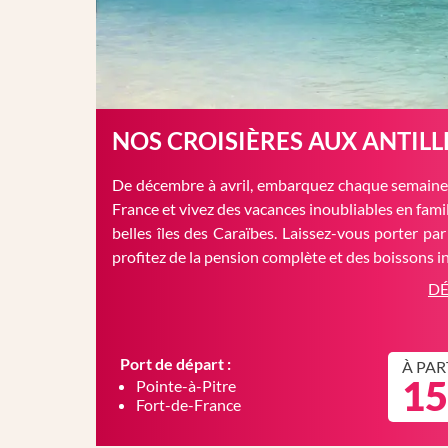
NOS CROISIÈRES AUX ANTILL
De décembre à avril, embarquez chaque semaine 
France et vivez des vacances inoubliables en famil
belles îles des Caraïbes. Laissez-vous porter par
profitez de la pension complète et des boissons in
DÉ
Port de départ :
À PAR
15
Pointe-à-Pitre
Fort-de-France