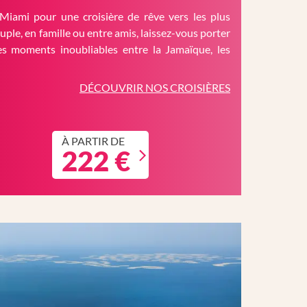
Miami pour une croisière de rêve vers les plus
ouple, en famille ou entre amis, laissez-vous porter
es moments inoubliables entre la Jamaïque, les
DÉCOUVRIR NOS CROISIÈRES
À PARTIR DE
222 €