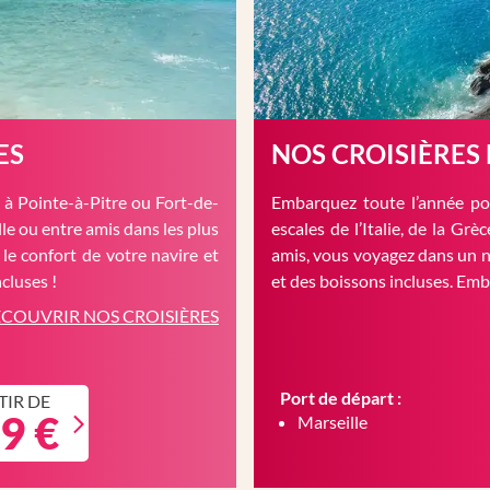
ES
NOS CROISIÈRES
à Pointe-à-Pitre ou Fort-de-
Embarquez toute l’année pou
le ou entre amis dans les plus
escales de l’Italie, de la Gr
 le confort de votre navire et
amis, vous voyagez dans un n
cluses !
et des boissons incluses. Em
COUVRIR NOS CROISIÈRES
Port de départ :
TIR DE
9 €
Marseille