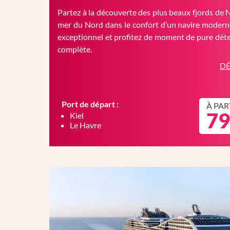
Partez à la découverte des plus beaux fjords de 
mer du Nord dans le confort d’un navire moderne
exceptionnel et profitez de moment de pure déte
complète.
DÉ
Port de départ :
À PAR
79
Kiel
Le Havre