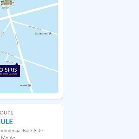
LOUPE
OULE
ommercial Baie-Side
 Moule