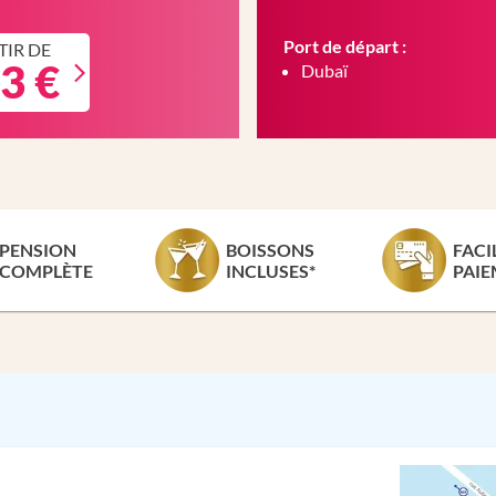
Port de départ :
TIR DE
3 €
Dubaï
PENSION
BOISSONS
FACI
COMPLÈTE
INCLUSES*
PAIE