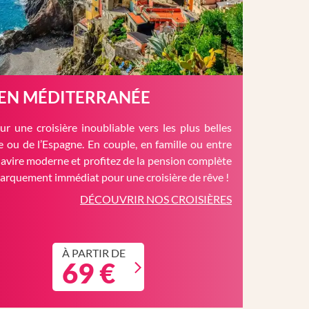
 EN MÉDITERRANÉE
r une croisière inoubliable vers les plus belles
èce ou de l’Espagne. En couple, en famille ou entre
avire moderne et profitez de la pension complète
barquement immédiat pour une croisière de rêve !
DÉCOUVRIR NOS CROISIÈRES
À PARTIR DE
69 €