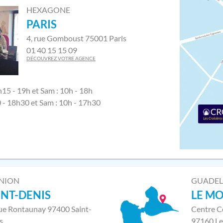
HEXAGONE
PARIS
4, rue Gomboust 75001 Paris
01 40 15 15 09
DÉCOUVREZ VOTRE AGENCE
h15 - 19h et Sam : 10h - 18h
0 - 18h30 et Sam : 10h - 17h30
NION
GUADE
INT-DENIS
LE M
rue Rontaunay 97400 Saint-
Centre C
s
97160 Le