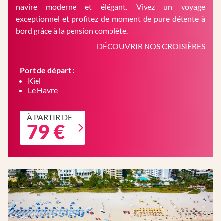
navire moderne et élégant. Vivez un voyage
exceptionnel et profitez de moment de pure détente à
bord grâce à la pension complète.
DÉCOUVRIR NOS CROISIÈRES
Port de départ :
Kiel
Le Havre
À PARTIR DE
79 €