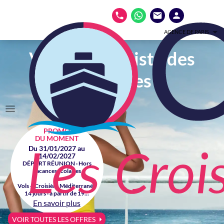
AGENCE DE PARIS
Votre spécialiste des
croisières
PROMO
DU MOMENT
Du 31/01/2027 au
14/02/2027
DÉPART RÉUNION · Hors
vacances scolaires
Vols + Croisière Méditerranée
14 jours · à partir de 19...
En savoir plus
VOIR TOUTES LES OFFRES