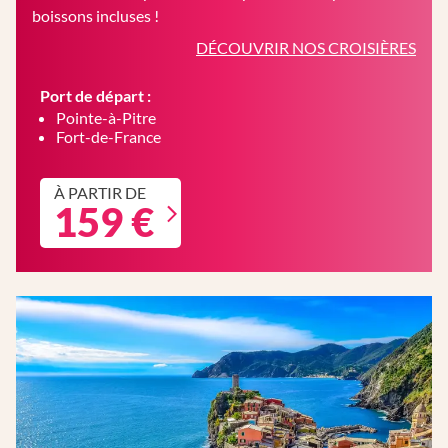
boissons incluses !
DÉCOUVRIR NOS CROISIÈRES
Port de départ :
Pointe-à-Pitre
Fort-de-France
À PARTIR DE
159 €