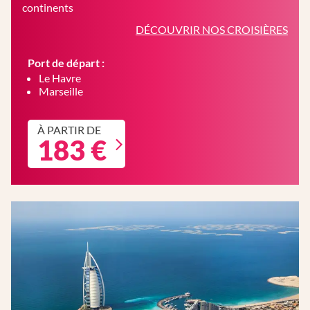
continents
DÉCOUVRIR NOS CROISIÈRES
Port de départ :
Le Havre
Marseille
À PARTIR DE
183 €