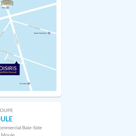
LOUPE
OULE
ommercial Baie-Side
 Moule