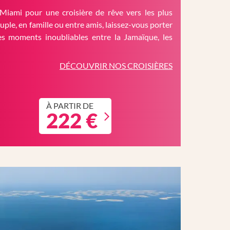
Miami pour une croisière de rêve vers les plus
ouple, en famille ou entre amis, laissez-vous porter
es moments inoubliables entre la Jamaïque, les
DÉCOUVRIR NOS CROISIÈRES
À PARTIR DE
222 €