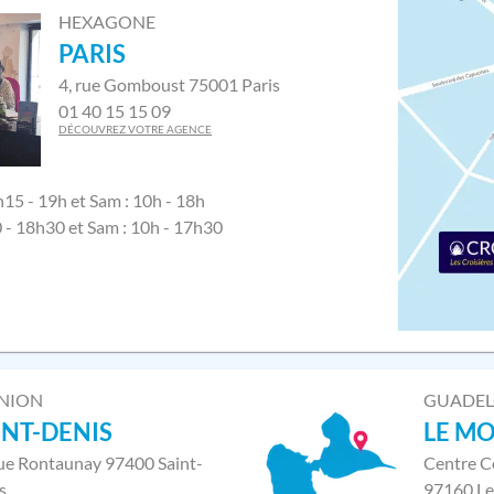
HEXAGONE
PARIS
4, rue Gomboust 75001 Paris
01 40 15 15 09
DÉCOUVREZ VOTRE AGENCE
h15 - 19h et Sam : 10h - 18h
0 - 18h30 et Sam : 10h - 17h30
NION
GUADE
INT-DENIS
LE M
rue Rontaunay 97400 Saint-
Centre C
s
97160 Le