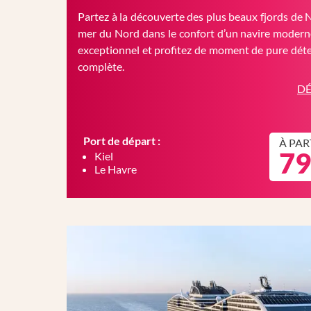
Partez à la découverte des plus beaux fjords de 
mer du Nord dans le confort d’un navire moderne
exceptionnel et profitez de moment de pure déte
complète.
DÉ
Port de départ :
À PAR
79
Kiel
Le Havre