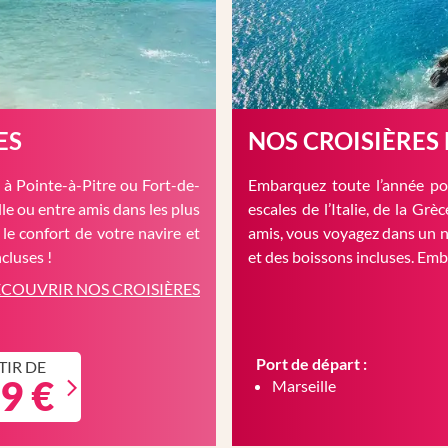
ES
NOS CROISIÈRES
à Pointe-à-Pitre ou Fort-de-
Embarquez toute l’année pou
le ou entre amis dans les plus
escales de l’Italie, de la Gr
 le confort de votre navire et
amis, vous voyagez dans un n
cluses !
et des boissons incluses. Em
COUVRIR NOS CROISIÈRES
Port de départ :
TIR DE
9 €
Marseille