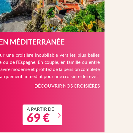
 EN MÉDITERRANÉE
r une croisière inoubliable vers les plus belles
èce ou de l’Espagne. En couple, en famille ou entre
avire moderne et profitez de la pension complète
barquement immédiat pour une croisière de rêve !
DÉCOUVRIR NOS CROISIÈRES
À PARTIR DE
69 €