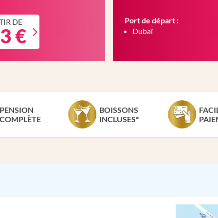
Port de départ :
TIR DE
3 €
Dubaï
PENSION
BOISSONS
FACI
COMPLÈTE
INCLUSES*
PAIE