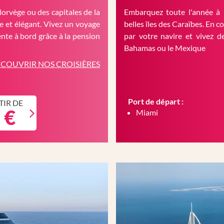
Norvège ou des capitales de la
Embarquez toute l'année à 
 et élégant. Vivez un voyage
belles îles des Caraïbes. En c
nte à bord grâce à la pension
par votre navire et vivez d
Bahamas ou le Mexique
COUVRIR NOS CROISIÈRES
Port de départ :
TIR DE
 €
Miami