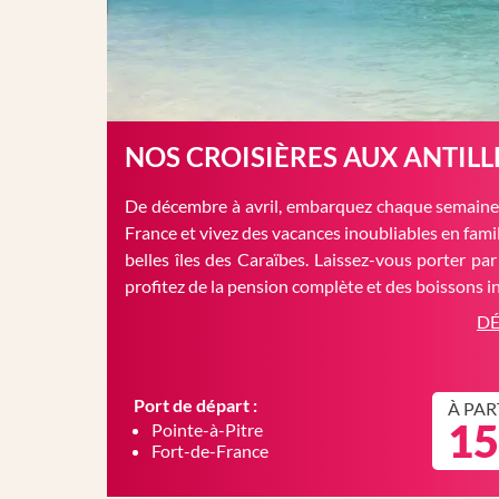
NOS CROISIÈRES AUX ANTILL
De décembre à avril, embarquez chaque semaine 
France et vivez des vacances inoubliables en famil
belles îles des Caraïbes. Laissez-vous porter par
profitez de la pension complète et des boissons in
DÉ
Port de départ :
À PAR
15
Pointe-à-Pitre
Fort-de-France