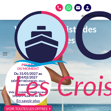
AGENCE DE PARIS
Votre spécialiste des
croisières
PROMO
DU MOMENT
Du 31/01/2027 au
14/02/2027
DÉPART RÉUNION · Hors
vacances scolaires
Vols + Croisière Méditerranée
14 jours · à partir de 19...
En savoir plus
VOIR TOUTES LES OFFRES