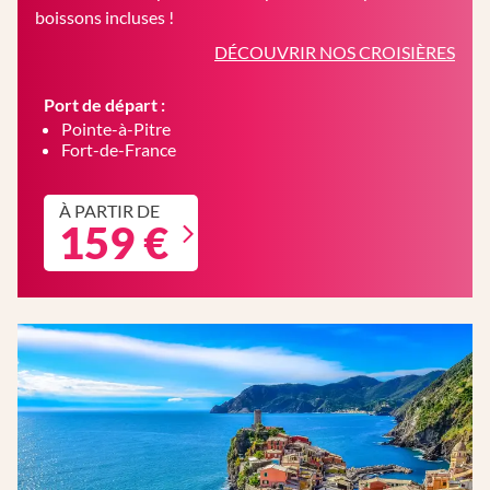
boissons incluses !
DÉCOUVRIR NOS CROISIÈRES
Port de départ :
Pointe-à-Pitre
Fort-de-France
À PARTIR DE
159 €