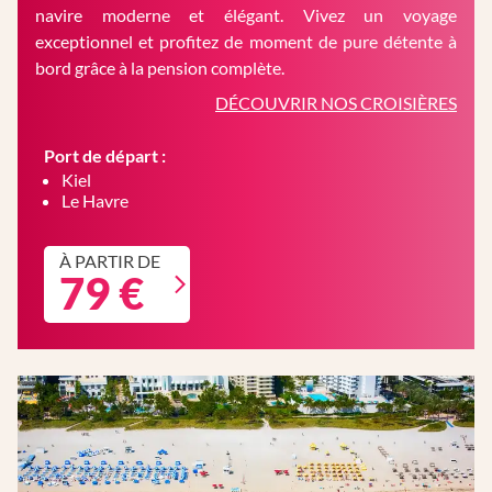
navire moderne et élégant. Vivez un voyage
exceptionnel et profitez de moment de pure détente à
bord grâce à la pension complète.
DÉCOUVRIR NOS CROISIÈRES
Port de départ :
Kiel
Le Havre
À PARTIR DE
79 €