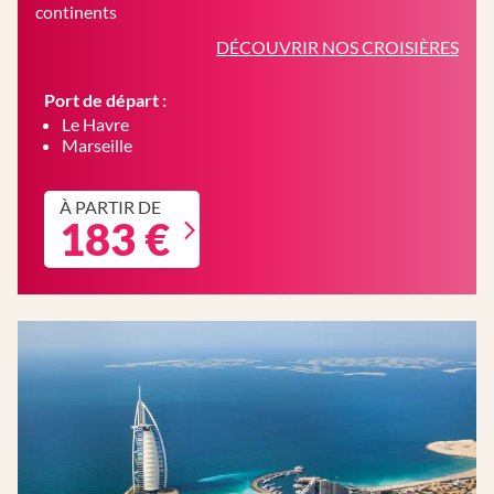
continents
DÉCOUVRIR NOS CROISIÈRES
Port de départ :
Le Havre
Marseille
À PARTIR DE
183 €