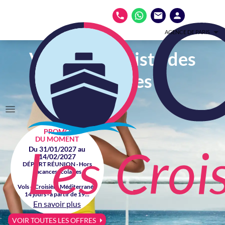
AGENCE DE PARIS
Votre spécialiste des
croisières
PROMO
DU MOMENT
Du 31/01/2027 au
14/02/2027
DÉPART RÉUNION · Hors
vacances scolaires
Vols + Croisière Méditerranée
14 jours · à partir de 19...
En savoir plus
VOIR TOUTES LES OFFRES