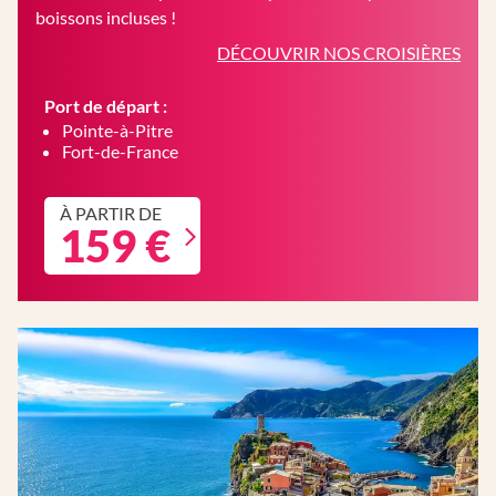
boissons incluses !
DÉCOUVRIR NOS CROISIÈRES
Port de départ :
Pointe-à-Pitre
Fort-de-France
À PARTIR DE
159 €