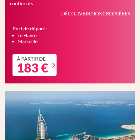
continents
DÉCOUVRIR NOS CROISIÈRES
Port de départ :
Le Havre
Marseille
À PARTIR DE
183 €