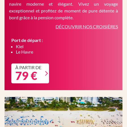
navire moderne et élégant. Vivez un voyage
exceptionnel et profitez de moment de pure détente à
bord grâce à la pension complète.
DÉCOUVRIR NOS CROISIÈRES
Port de départ :
Kiel
Le Havre
À PARTIR DE
79 €