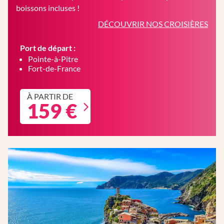
boissons incluses !
DÉCOUVRIR NOS CROISIÈRES
Port de départ :
Pointe-à-Pitre
Fort-de-France
À PARTIR DE
159 €