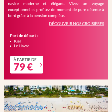
navire moderne et élégant. Vivez un voyage
exceptionnel et profitez de moment de pure détente à
bord grâce à la pension complète.
DÉCOUVRIR NOS CROISIÈRES
Port de départ :
Kiel
Le Havre
À PARTIR DE
79 €