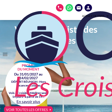
AGENCE DE PARIS
Votre spécialiste des
croisières
PROMO
DU MOMENT
Du 31/01/2027 au
14/02/2027
DÉPART RÉUNION · Hors
vacances scolaires
Vols + Croisière Méditerranée
14 jours · à partir de 19...
En savoir plus
VOIR TOUTES LES OFFRES