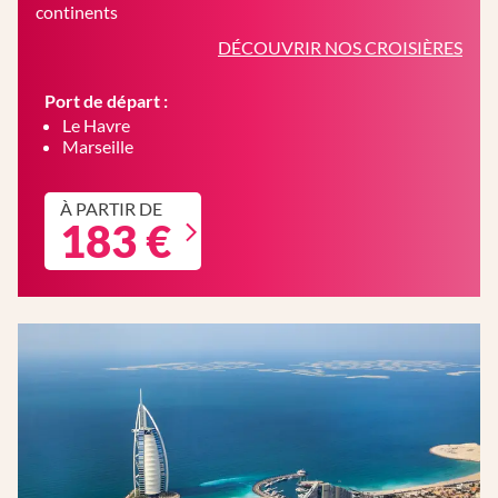
continents
DÉCOUVRIR NOS CROISIÈRES
Port de départ :
Le Havre
Marseille
À PARTIR DE
183 €