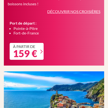
boissons incluses !
DÉCOUVRIR NOS CROISIÈRES
Port de départ :
Pointe-à-Pitre
Fort-de-France
À PARTIR DE
159 €