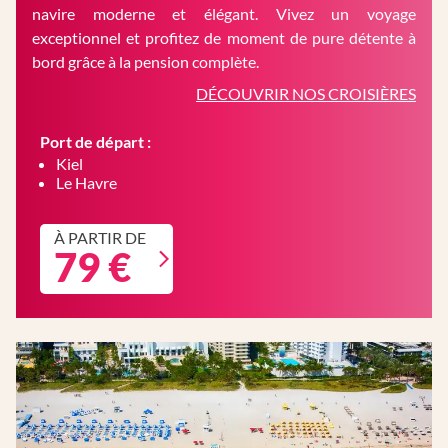
navire moderne et élégant. Vivez un voyage
exceptionnel et profitez de moment de pure détente à
bord grâce à la pension complète.
DÉCOUVRIR NOS CROISIÈRES
Port de départ :
Kiel
Le Havre
À PARTIR DE
79 €