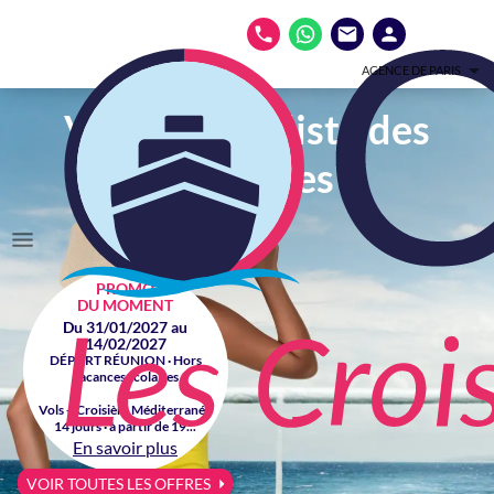
AGENCE DE PARIS
Votre spécialiste des
croisières
PROMO
DU MOMENT
Du 31/01/2027 au
14/02/2027
DÉPART RÉUNION · Hors
vacances scolaires
Vols + Croisière Méditerranée
14 jours · à partir de 19...
En savoir plus
VOIR TOUTES LES OFFRES