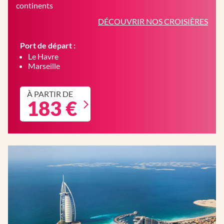
continents
DÉCOUVRIR NOS CROISIÈRES
Port de départ :
Le Havre
Marseille
À PARTIR DE
183 €