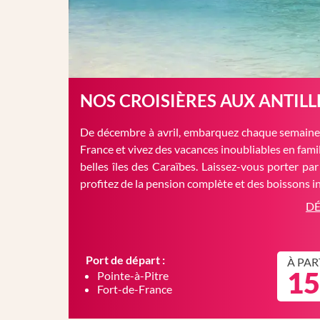
NOS CROISIÈRES AUX ANTILL
De décembre à avril, embarquez chaque semaine 
France et vivez des vacances inoubliables en famil
belles îles des Caraïbes. Laissez-vous porter par
profitez de la pension complète et des boissons in
DÉ
Port de départ :
À PAR
15
Pointe-à-Pitre
Fort-de-France