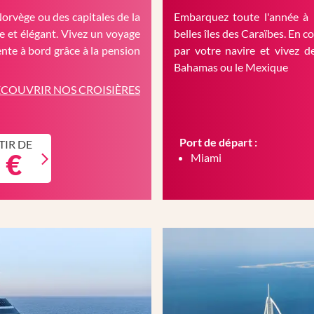
Norvège ou des capitales de la
Embarquez toute l'année à 
 et élégant. Vivez un voyage
belles îles des Caraïbes. En c
nte à bord grâce à la pension
par votre navire et vivez d
Bahamas ou le Mexique
COUVRIR NOS CROISIÈRES
Port de départ :
TIR DE
 €
Miami