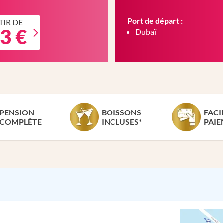
Port de départ :
TIR DE
3 €
Dubaï
PENSION
BOISSONS
FACI
COMPLÈTE
INCLUSES*
PAIE