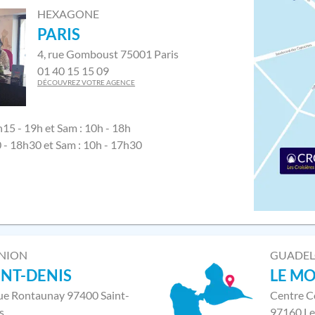
HEXAGONE
PARIS
4, rue Gomboust 75001 Paris
01 40 15 15 09
DÉCOUVREZ VOTRE AGENCE
h15 - 19h et Sam : 10h - 18h
0 - 18h30 et Sam : 10h - 17h30
NION
GUADE
INT-DENIS
LE M
rue Rontaunay 97400 Saint-
Centre C
s
97160 Le