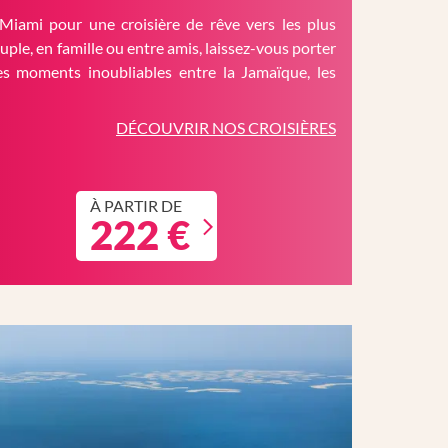
Miami pour une croisière de rêve vers les plus
ouple, en famille ou entre amis, laissez-vous porter
es moments inoubliables entre la Jamaïque, les
DÉCOUVRIR NOS CROISIÈRES
À PARTIR DE
222 €