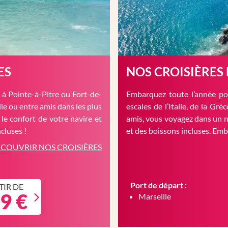
ES
NOS CROISIÈRES
à Pointe-à-Pitre ou Fort-de-
Embarquez toute l’année pou
le ou entre amis dans les plus
escales de l’Italie, de la Gr
 le confort de votre navire et
amis, vous voyagez dans un n
cluses !
et des boissons incluses. Em
COUVRIR NOS CROISIÈRES
Port de départ :
TIR DE
9 €
Marseille