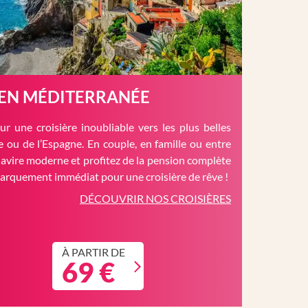
 EN MÉDITERRANÉE
r une croisière inoubliable vers les plus belles
èce ou de l’Espagne. En couple, en famille ou entre
avire moderne et profitez de la pension complète
barquement immédiat pour une croisière de rêve !
DÉCOUVRIR NOS CROISIÈRES
À PARTIR DE
69 €