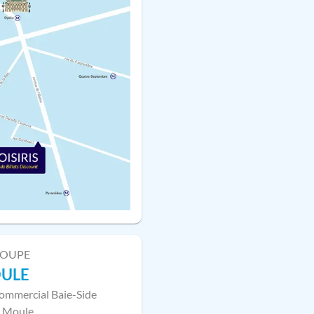
LOUPE
OULE
ommercial Baie-Side
 Moule