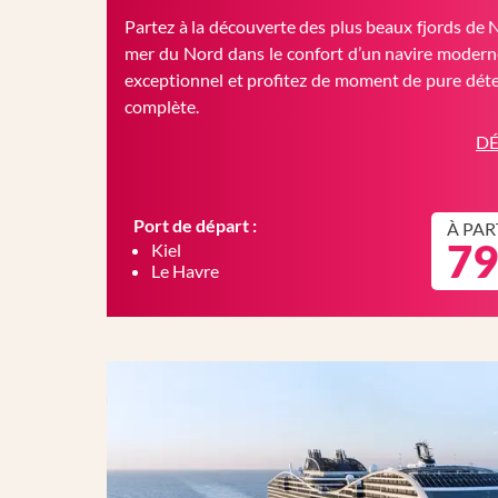
Partez à la découverte des plus beaux fjords de 
mer du Nord dans le confort d’un navire moderne
exceptionnel et profitez de moment de pure déte
complète.
DÉ
Port de départ :
À PAR
79
Kiel
Le Havre