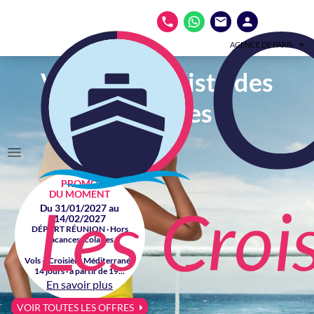
AGENCE DE PARIS
Votre spécialiste des
croisières
PROMO
DU MOMENT
Du 31/01/2027 au
14/02/2027
DÉPART RÉUNION · Hors
vacances scolaires
Vols + Croisière Méditerranée
14 jours · à partir de 19...
En savoir plus
VOIR TOUTES LES OFFRES