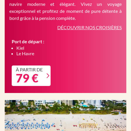
navire moderne et élégant. Vivez un voyage
exceptionnel et profitez de moment de pure détente à
bord grâce à la pension complète.
DÉCOUVRIR NOS CROISIÈRES
Port de départ :
Kiel
Le Havre
À PARTIR DE
79 €