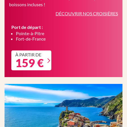
boissons incluses !
DÉCOUVRIR NOS CROISIÈRES
Port de départ :
Pointe-à-Pitre
Fort-de-France
À PARTIR DE
159 €