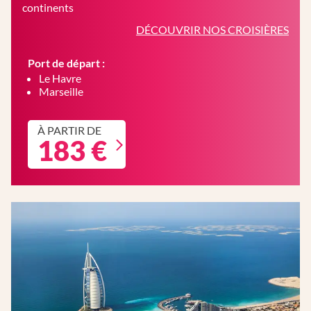
continents
DÉCOUVRIR NOS CROISIÈRES
Port de départ :
Le Havre
Marseille
À PARTIR DE
183 €