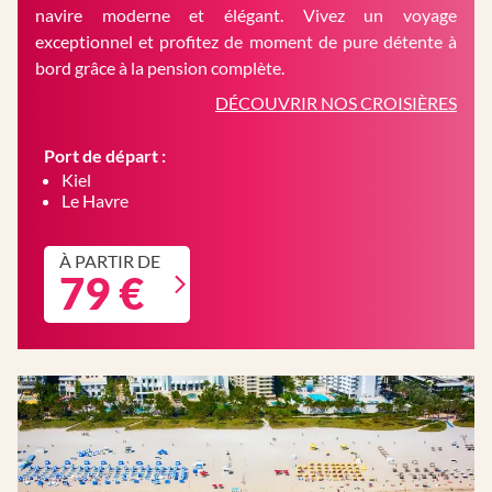
navire moderne et élégant. Vivez un voyage
exceptionnel et profitez de moment de pure détente à
bord grâce à la pension complète.
DÉCOUVRIR NOS CROISIÈRES
Port de départ :
Kiel
Le Havre
À PARTIR DE
79 €