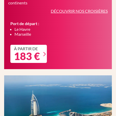
continents
DÉCOUVRIR NOS CROISIÈRES
Port de départ :
Le Havre
Marseille
À PARTIR DE
183 €