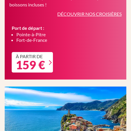
boissons incluses !
DÉCOUVRIR NOS CROISIÈRES
Port de départ :
Pointe-à-Pitre
Fort-de-France
À PARTIR DE
159 €