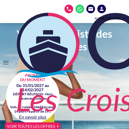
AGENCE DE PARIS
Votre spécialiste des
croisières
PROMO
DU MOMENT
Du 31/01/2027 au
14/02/2027
DÉPART RÉUNION · Hors
vacances scolaires
Vols + Croisière Méditerranée
14 jours · à partir de 19...
En savoir plus
VOIR TOUTES LES OFFRES