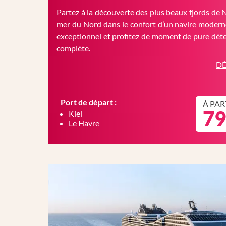
Partez à la découverte des plus beaux fjords de 
mer du Nord dans le confort d’un navire moderne
exceptionnel et profitez de moment de pure déte
complète.
DÉ
Port de départ :
À PAR
79
Kiel
Le Havre