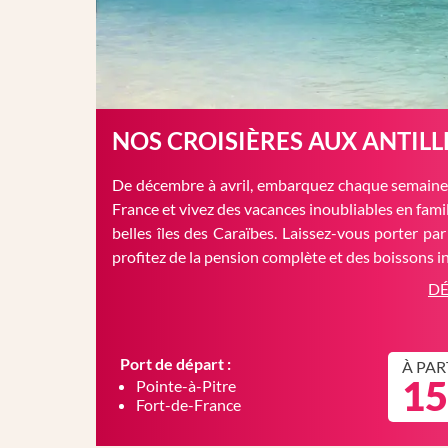
NOS CROISIÈRES AUX ANTILL
De décembre à avril, embarquez chaque semaine 
France et vivez des vacances inoubliables en famil
belles îles des Caraïbes. Laissez-vous porter par
profitez de la pension complète et des boissons in
DÉ
Port de départ :
À PAR
15
Pointe-à-Pitre
Fort-de-France