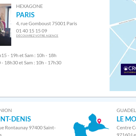
HEXAGONE
PARIS
4, rue Gomboust 75001 Paris
01 40 15 15 09
DÉCOUVREZ VOTRE AGENCE
h15 - 19h et Sam : 10h - 18h
0 - 18h30 et Sam : 10h - 17h30
NION
GUADE
INT-DENIS
LE M
rue Rontaunay 97400 Saint-
Centre C
s
97160 Le