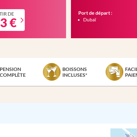
Port de départ :
TIR DE
3 €
Dubaï
PENSION
BOISSONS
FACI
COMPLÈTE
INCLUSES*
PAIE