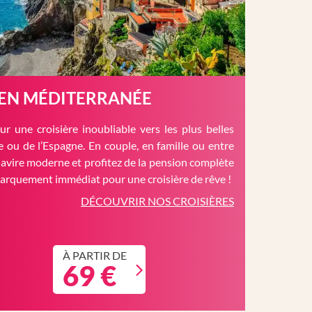
 EN MÉDITERRANÉE
r une croisière inoubliable vers les plus belles
èce ou de l’Espagne. En couple, en famille ou entre
avire moderne et profitez de la pension complète
barquement immédiat pour une croisière de rêve !
DÉCOUVRIR NOS CROISIÈRES
À PARTIR DE
69 €