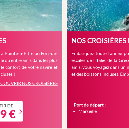
ES
NOS CROISIÈRES
à Pointe-à-Pitre ou Fort-de-
Embarquez toute l’année pou
le ou entre amis dans les plus
escales de l’Italie, de la Gr
 le confort de votre navire et
amis, vous voyagez dans un n
cluses !
et des boissons incluses. Em
COUVRIR NOS CROISIÈRES
Port de départ :
TIR DE
9 €
Marseille