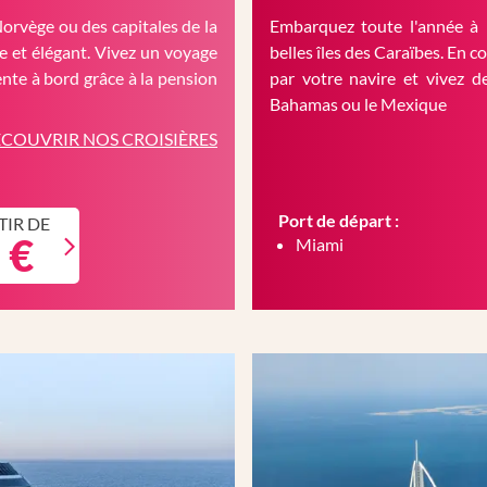
Norvège ou des capitales de la
Embarquez toute l'année à 
 et élégant. Vivez un voyage
belles îles des Caraïbes. En c
nte à bord grâce à la pension
par votre navire et vivez d
Bahamas ou le Mexique
COUVRIR NOS CROISIÈRES
Port de départ :
TIR DE
 €
Miami