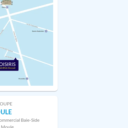
LOUPE
OULE
ommercial Baie-Side
 Moule