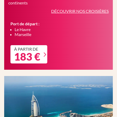
continents
DÉCOUVRIR NOS CROISIÈRES
Port de départ :
Le Havre
Marseille
À PARTIR DE
183 €