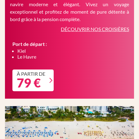
navire moderne et élégant. Vivez un voyage
exceptionnel et profitez de moment de pure détente à
bord grâce à la pension complète.
DÉCOUVRIR NOS CROISIÈRES
Port de départ :
Kiel
Le Havre
À PARTIR DE
79 €