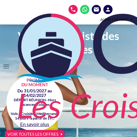
AGENCE DE PARIS
Votre spécialiste des
croisières
PROMO
DU MOMENT
Du 31/01/2027 au
14/02/2027
DÉPART RÉUNION · Hors
vacances scolaires
Vols + Croisière Méditerranée
14 jours · à partir de 19...
En savoir plus
VOIR TOUTES LES OFFRES