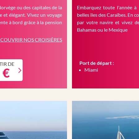
Norvège ou des capitales de la
Embarquez toute l'année à 
 et élégant. Vivez un voyage
belles îles des Caraïbes. En c
nte à bord grâce à la pension
par votre navire et vivez d
Bahamas ou le Mexique
COUVRIR NOS CROISIÈRES
Port de départ :
TIR DE
 €
Miami