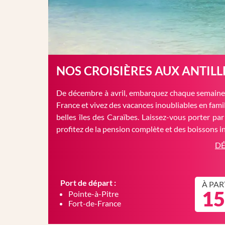
NOS CROISIÈRES AUX ANTILL
De décembre à avril, embarquez chaque semaine 
France et vivez des vacances inoubliables en famil
belles îles des Caraïbes. Laissez-vous porter par
profitez de la pension complète et des boissons in
DÉ
Port de départ :
À PAR
15
Pointe-à-Pitre
Fort-de-France