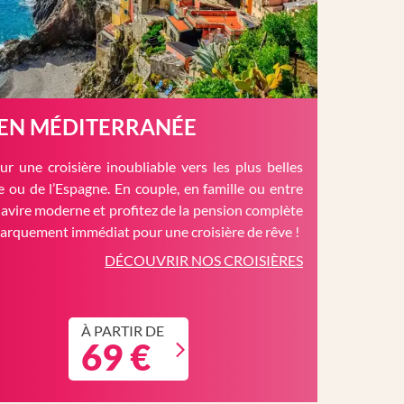
 EN MÉDITERRANÉE
r une croisière inoubliable vers les plus belles
èce ou de l’Espagne. En couple, en famille ou entre
avire moderne et profitez de la pension complète
barquement immédiat pour une croisière de rêve !
DÉCOUVRIR NOS CROISIÈRES
À PARTIR DE
69 €