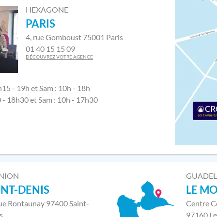
HEXAGONE
PARIS
4, rue Gomboust 75001 Paris
01 40 15 15 09
DÉCOUVREZ VOTRE AGENCE
h15 - 19h et Sam : 10h - 18h
0 - 18h30 et Sam : 10h - 17h30
NION
GUADE
INT-DENIS
LE M
rue Rontaunay 97400 Saint-
Centre C
s
97160 Le