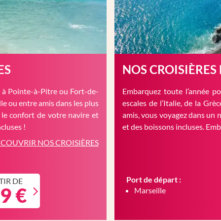
ES
NOS CROISIÈRES
à Pointe-à-Pitre ou Fort-de-
Embarquez toute l’année pou
le ou entre amis dans les plus
escales de l’Italie, de la Gr
 le confort de votre navire et
amis, vous voyagez dans un n
cluses !
et des boissons incluses. Em
COUVRIR NOS CROISIÈRES
Port de départ :
TIR DE
9 €
Marseille