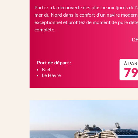
Partez à la découverte des plus beaux fjords de 
mer du Nord dans le confort d’un navire moderne
exceptionnel et profitez de moment de pure déte
complète.
DÉ
Port de départ :
À PAR
79
Kiel
Le Havre