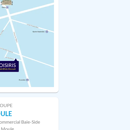
LOUPE
OULE
ommercial Baie-Side
 Moule