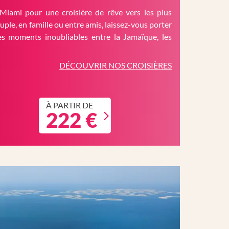
Miami pour une croisière de rêve vers les plus
ouple, en famille ou entre amis, laissez-vous porter
es moments inoubliables entre la Jamaïque, les
DÉCOUVRIR NOS CROISIÈRES
À PARTIR DE
222 €