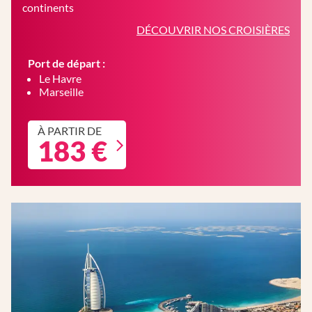
continents
DÉCOUVRIR NOS CROISIÈRES
Port de départ :
Le Havre
Marseille
À PARTIR DE
183 €