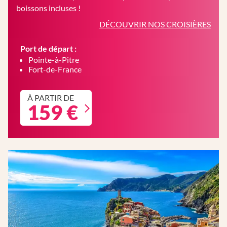
boissons incluses !
DÉCOUVRIR NOS CROISIÈRES
Port de départ :
Pointe-à-Pitre
Fort-de-France
À PARTIR DE
159 €