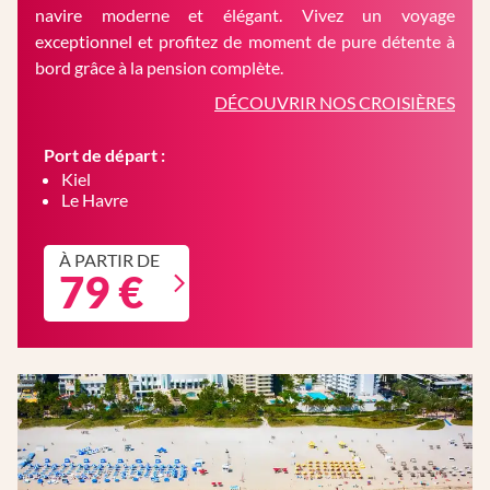
navire moderne et élégant. Vivez un voyage
exceptionnel et profitez de moment de pure détente à
bord grâce à la pension complète.
DÉCOUVRIR NOS CROISIÈRES
Port de départ :
Kiel
Le Havre
À PARTIR DE
79 €