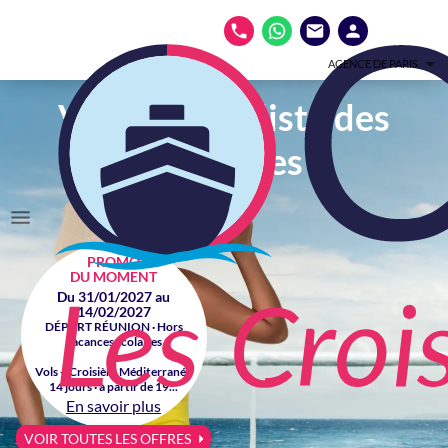
AGENCE DE PARIS
Votre spécialiste des
croisières
PROMO
DU MOMENT
Du 31/01/2027 au
14/02/2027
DÉPART RÉUNION · Hors
vacances scolaires
Vols + Croisière Méditerranée
14 jours · à partir de 19...
En savoir plus
VOIR TOUTES LES OFFRES