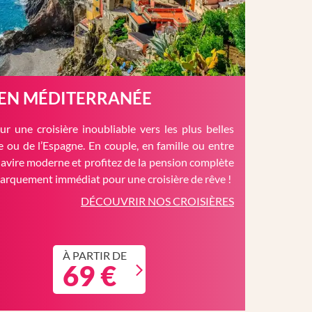
 EN MÉDITERRANÉE
r une croisière inoubliable vers les plus belles
èce ou de l’Espagne. En couple, en famille ou entre
avire moderne et profitez de la pension complète
barquement immédiat pour une croisière de rêve !
DÉCOUVRIR NOS CROISIÈRES
À PARTIR DE
69 €