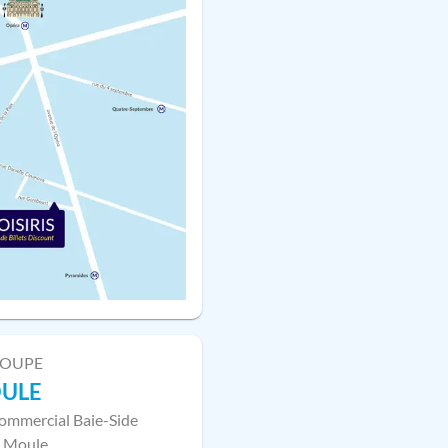
LOUPE
OULE
ommercial Baie-Side
 Moule