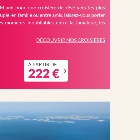
Miami pour une croisière de rêve vers les plus
ouple, en famille ou entre amis, laissez-vous porter
es moments inoubliables entre la Jamaïque, les
DÉCOUVRIR NOS CROISIÈRES
À PARTIR DE
222 €