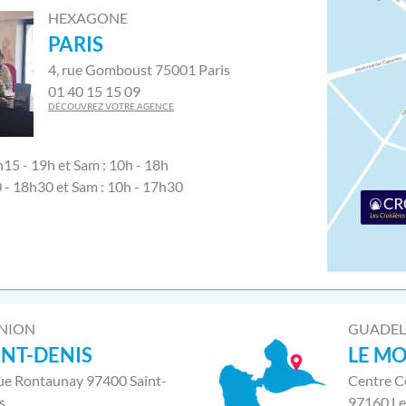
HEXAGONE
PARIS
4, rue Gomboust 75001 Paris
01 40 15 15 09
DÉCOUVREZ VOTRE AGENCE
h15 - 19h et Sam : 10h - 18h
0 - 18h30 et Sam : 10h - 17h30
NION
GUADE
INT-DENIS
LE M
rue Rontaunay 97400 Saint-
Centre C
s
97160 Le