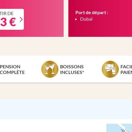
Port de départ :
TIR DE
3 €
Dubaï
PENSION
BOISSONS
FACI
COMPLÈTE
INCLUSES*
PAIE