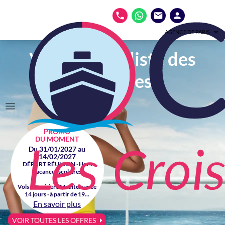
AGENCE DE PARIS
Votre spécialiste des
croisières
PROMO
DU MOMENT
Du 31/01/2027 au
14/02/2027
DÉPART RÉUNION · Hors
vacances scolaires
Vols + Croisière Méditerranée
14 jours · à partir de 19...
En savoir plus
VOIR TOUTES LES OFFRES