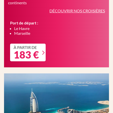
continents
DÉCOUVRIR NOS CROISIÈRES
Port de départ :
Le Havre
Marseille
À PARTIR DE
183 €