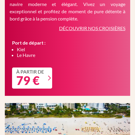
navire moderne et élégant. Vivez un voyage
exceptionnel et profitez de moment de pure détente à
bord grâce à la pension complète.
DÉCOUVRIR NOS CROISIÈRES
Port de départ :
Kiel
Le Havre
À PARTIR DE
79 €