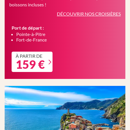
boissons incluses !
DÉCOUVRIR NOS CROISIÈRES
Port de départ :
Pointe-à-Pitre
Fort-de-France
À PARTIR DE
159 €